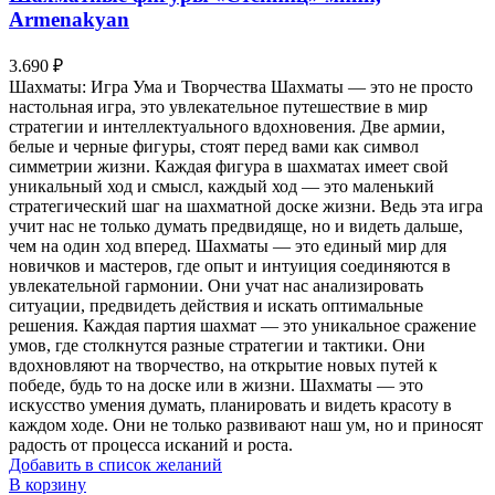
Armenakyan
3.690
₽
Шахматы: Игра Ума и Творчества Шахматы — это не просто
настольная игра, это увлекательное путешествие в мир
стратегии и интеллектуального вдохновения. Две армии,
белые и черные фигуры, стоят перед вами как символ
симметрии жизни. Каждая фигура в шахматах имеет свой
уникальный ход и смысл, каждый ход — это маленький
стратегический шаг на шахматной доске жизни. Ведь эта игра
учит нас не только думать предвидяще, но и видеть дальше,
чем на один ход вперед. Шахматы — это единый мир для
новичков и мастеров, где опыт и интуиция соединяются в
увлекательной гармонии. Они учат нас анализировать
ситуации, предвидеть действия и искать оптимальные
решения. Каждая партия шахмат — это уникальное сражение
умов, где столкнутся разные стратегии и тактики. Они
вдохновляют на творчество, на открытие новых путей к
победе, будь то на доске или в жизни. Шахматы — это
искусство умения думать, планировать и видеть красоту в
каждом ходе. Они не только развивают наш ум, но и приносят
радость от процесса исканий и роста.
Добавить в список желаний
В корзину