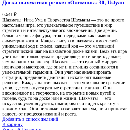
Доска шахматная резная «Олимпик» 30, Ustyan
6.641
₽
Шахматы: Игра Ума и Творчества Шахматы — это не просто
настольная игра, это увлекательное путешествие в мир
стратегии и интеллектуального вдохновения. Две армии,
белые и черные фигуры, стоят перед вами как символ
симметрии жизни. Каждая фигура в шахматах имеет свой
уникальный ход и смысл, каждый ход — это маленький
стратегический шаг на шахматной доске жизни. Ведь эта игра
учит нас не только думать предвидяще, но и видеть дальше,
чем на один ход вперед. Шахматы — это единый мир для
новичков и мастеров, где опыт и интуиция соединяются в
увлекательной гармонии. Они учат нас анализировать
ситуации, предвидеть действия и искать оптимальные
решения. Каждая партия шахмат — это уникальное сражение
умов, где столкнутся разные стратегии и тактики. Они
вдохновляют на творчество, на открытие новых путей к
победе, будь то на доске или в жизни. Шахматы — это
искусство умения думать, планировать и видеть красоту в
каждом ходе. Они не только развивают наш ум, но и приносят
радость от процесса исканий и роста.
Добавить в список желаний
В корзину
Быстрый Просмотр