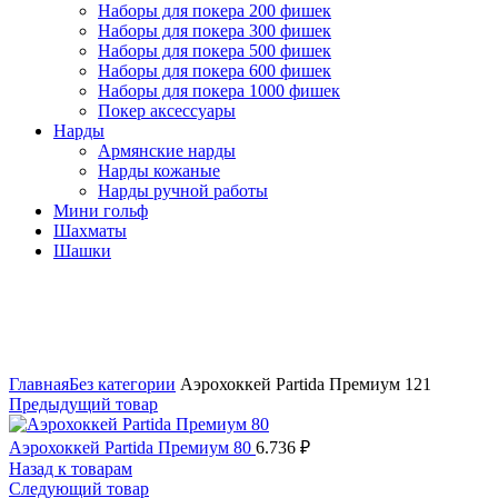
Наборы для покера 200 фишек
Наборы для покера 300 фишек
Наборы для покера 500 фишек
Наборы для покера 600 фишек
Наборы для покера 1000 фишек
Покер аксессуары
Нарды
Армянские нарды
Нарды кожаные
Нарды ручной работы
Мини гольф
Шахматы
Шашки
Нажмите, чтобы увеличить
Главная
Без категории
Аэрохоккей Partida Премиум 121
Предыдущий товар
Аэрохоккей Partida Премиум 80
6.736
₽
Назад к товарам
Следующий товар