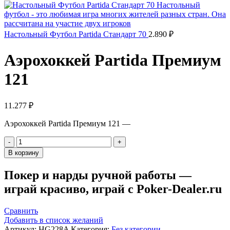
Настольный Футбол Partida Стандарт 70
2.890
₽
Аэрохоккей Partida Премиум
121
11.277
₽
Аэрохоккей Partida Премиум 121 —
Количество
товара
В корзину
Аэрохоккей
Partida
Покер и нарды ручной работы —
Премиум
играй красиво, играй с Poker-Dealer.ru
121
Сравнить
Добавить в список желаний
Артикул:
HG228A
Категория:
Без категории