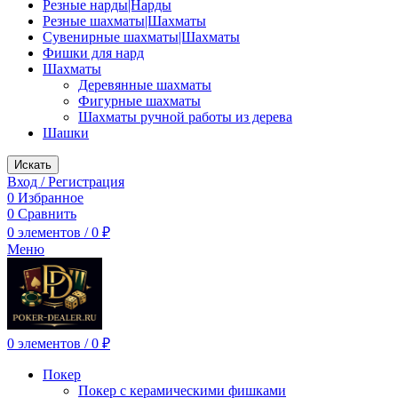
Резные нарды|Нарды
Резные шахматы|Шахматы
Сувенирные шахматы|Шахматы
Фишки для нард
Шахматы
Деревянные шахматы
Фигурные шахматы
Шахматы ручной работы из дерева
Шашки
Искать
Вход / Регистрация
0
Избранное
0
Сравнить
0
элементов
/
0
₽
Меню
0
элементов
/
0
₽
Покер
Покер с керамическими фишками