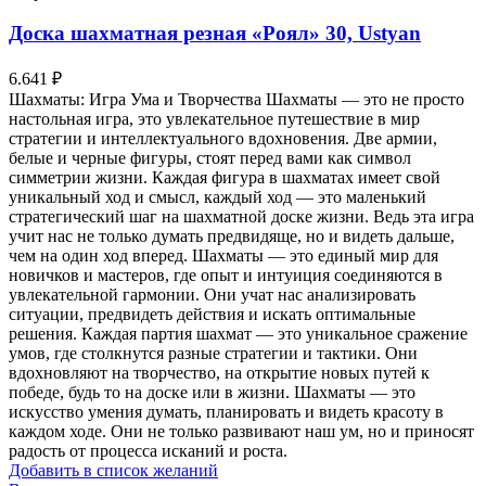
Доска шахматная резная «Роял» 30, Ustyan
6.641
₽
Шахматы: Игра Ума и Творчества Шахматы — это не просто
настольная игра, это увлекательное путешествие в мир
стратегии и интеллектуального вдохновения. Две армии,
белые и черные фигуры, стоят перед вами как символ
симметрии жизни. Каждая фигура в шахматах имеет свой
уникальный ход и смысл, каждый ход — это маленький
стратегический шаг на шахматной доске жизни. Ведь эта игра
учит нас не только думать предвидяще, но и видеть дальше,
чем на один ход вперед. Шахматы — это единый мир для
новичков и мастеров, где опыт и интуиция соединяются в
увлекательной гармонии. Они учат нас анализировать
ситуации, предвидеть действия и искать оптимальные
решения. Каждая партия шахмат — это уникальное сражение
умов, где столкнутся разные стратегии и тактики. Они
вдохновляют на творчество, на открытие новых путей к
победе, будь то на доске или в жизни. Шахматы — это
искусство умения думать, планировать и видеть красоту в
каждом ходе. Они не только развивают наш ум, но и приносят
радость от процесса исканий и роста.
Добавить в список желаний