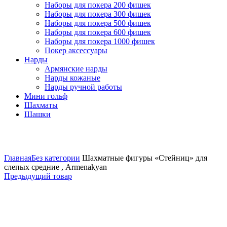
Наборы для покера 200 фишек
Наборы для покера 300 фишек
Наборы для покера 500 фишек
Наборы для покера 600 фишек
Наборы для покера 1000 фишек
Покер аксессуары
Нарды
Армянские нарды
Нарды кожаные
Нарды ручной работы
Мини гольф
Шахматы
Шашки
Нажмите, чтобы увеличить
Главная
Без категории
Шахматные фигуры «Стейниц» для
слепых средние , Armenakyan
Предыдущий товар