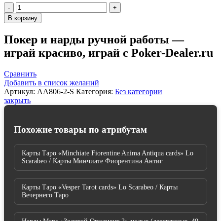
Количество
товара
В корзину
Шахматные
фигуры
Покер и нарды ручной работы —
"Стейниц"
играй красиво, играй с Poker-Dealer.ru
для
слепых
средние
Сравнить
,
Добавить в список желаний
Armenakyan
Артикул:
AA806-2-S
Категория:
Без категории
закрыть
Похожие товары по атрибутам
Карты Таро «Minchiate Fiorentine Anima Antiqua cards» Lo
Scarabeo / Карты Минчиате Фиорентина Антиг
Карты Таро «Vesper Tarot cards» Lo Scarabeo / Карты
Вечернего Таро