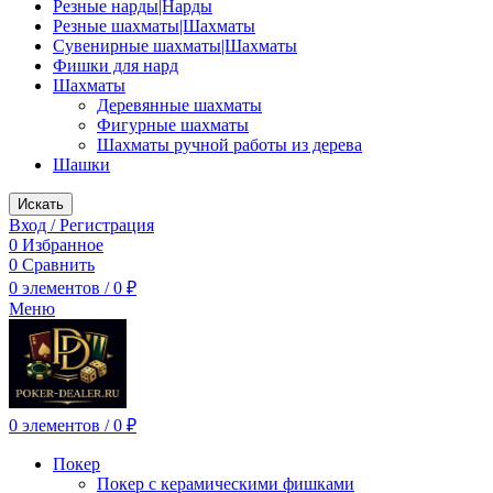
Резные нарды|Нарды
Резные шахматы|Шахматы
Сувенирные шахматы|Шахматы
Фишки для нард
Шахматы
Деревянные шахматы
Фигурные шахматы
Шахматы ручной работы из дерева
Шашки
Искать
Вход / Регистрация
0
Избранное
0
Сравнить
0
элементов
/
0
₽
Меню
0
элементов
/
0
₽
Покер
Покер с керамическими фишками