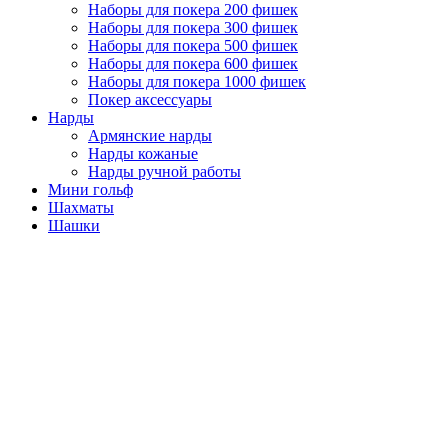
Наборы для покера 200 фишек
Наборы для покера 300 фишек
Наборы для покера 500 фишек
Наборы для покера 600 фишек
Наборы для покера 1000 фишек
Покер аксессуары
Нарды
Армянские нарды
Нарды кожаные
Нарды ручной работы
Мини гольф
Шахматы
Шашки