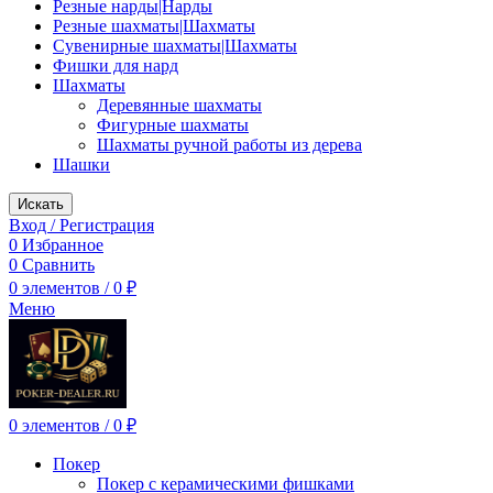
Резные нарды|Нарды
Резные шахматы|Шахматы
Сувенирные шахматы|Шахматы
Фишки для нард
Шахматы
Деревянные шахматы
Фигурные шахматы
Шахматы ручной работы из дерева
Шашки
Искать
Вход / Регистрация
0
Избранное
0
Сравнить
0
элементов
/
0
₽
Меню
0
элементов
/
0
₽
Покер
Покер с керамическими фишками