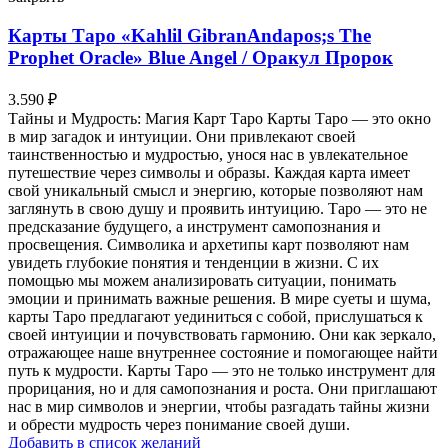
Карты Таро «Kahlil GibranAndapos;s The
Prophet Oracle» Blue Angel / Оракул Пророк
3.590
₽
Тайны и Мудрость: Магия Карт Таро Карты Таро — это окно
в мир загадок и интуиции. Они привлекают своей
таинственностью и мудростью, унося нас в увлекательное
путешествие через символы и образы. Каждая карта имеет
свой уникальный смысл и энергию, которые позволяют нам
заглянуть в свою душу и проявить интуицию. Таро — это не
предсказание будущего, а инструмент самопознания и
просвещения. Символика и архетипы карт позволяют нам
увидеть глубокие понятия и тенденции в жизни. С их
помощью мы можем анализировать ситуации, понимать
эмоции и принимать важные решения. В мире суеты и шума,
карты Таро предлагают уединиться с собой, прислушаться к
своей интуиции и почувствовать гармонию. Они как зеркало,
отражающее наше внутреннее состояние и помогающее найти
путь к мудрости. Карты Таро — это не только инструмент для
прорицания, но и для самопознания и роста. Они приглашают
нас в мир символов и энергии, чтобы разгадать тайны жизни
и обрести мудрость через понимание своей души.
Добавить в список желаний