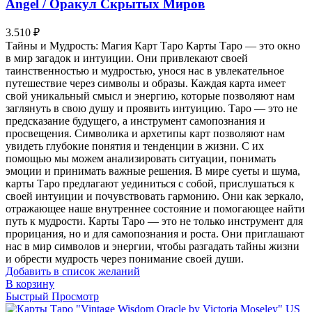
Angel / Оракул Скрытых Миров
3.510
₽
Тайны и Мудрость: Магия Карт Таро Карты Таро — это окно
в мир загадок и интуиции. Они привлекают своей
таинственностью и мудростью, унося нас в увлекательное
путешествие через символы и образы. Каждая карта имеет
свой уникальный смысл и энергию, которые позволяют нам
заглянуть в свою душу и проявить интуицию. Таро — это не
предсказание будущего, а инструмент самопознания и
просвещения. Символика и архетипы карт позволяют нам
увидеть глубокие понятия и тенденции в жизни. С их
помощью мы можем анализировать ситуации, понимать
эмоции и принимать важные решения. В мире суеты и шума,
карты Таро предлагают уединиться с собой, прислушаться к
своей интуиции и почувствовать гармонию. Они как зеркало,
отражающее наше внутреннее состояние и помогающее найти
путь к мудрости. Карты Таро — это не только инструмент для
прорицания, но и для самопознания и роста. Они приглашают
нас в мир символов и энергии, чтобы разгадать тайны жизни
и обрести мудрость через понимание своей души.
Добавить в список желаний
В корзину
Быстрый Просмотр