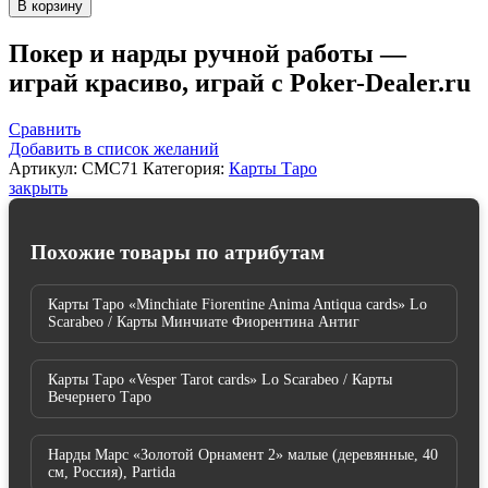
В корзину
Карты
Таро
Покер и нарды ручной работы —
"Crystal
играй красиво, играй с Poker-Dealer.ru
Message
Cards"
US
Сравнить
Games
Добавить в список желаний
/
Артикул:
CMC71
Категория:
Карты Таро
Колода
закрыть
Кристальных
Сообщений
Похожие товары по атрибутам
Карты Таро «Minchiate Fiorentine Anima Antiqua cards» Lo
Scarabeo / Карты Минчиате Фиорентина Антиг
Карты Таро «Vesper Tarot cards» Lo Scarabeo / Карты
Вечернего Таро
Нарды Марс «Золотой Орнамент 2» малые (деревянные, 40
см, Россия), Partida