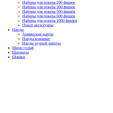
Наборы для покера 200 фишек
Наборы для покера 300 фишек
Наборы для покера 500 фишек
Наборы для покера 600 фишек
Наборы для покера 1000 фишек
Покер аксессуары
Нарды
Армянские нарды
Нарды кожаные
Нарды ручной работы
Мини гольф
Шахматы
Шашки