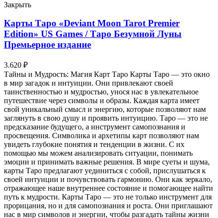
Закрыть
Карты Таро «Deviant Moon Tarot Premier
Edition» US Games / Таро Безумной Луны
Премьерное издание
3.620
₽
Тайны и Мудрость: Магия Карт Таро Карты Таро — это окно
в мир загадок и интуиции. Они привлекают своей
таинственностью и мудростью, унося нас в увлекательное
путешествие через символы и образы. Каждая карта имеет
свой уникальный смысл и энергию, которые позволяют нам
заглянуть в свою душу и проявить интуицию. Таро — это не
предсказание будущего, а инструмент самопознания и
просвещения. Символика и архетипы карт позволяют нам
увидеть глубокие понятия и тенденции в жизни. С их
помощью мы можем анализировать ситуации, понимать
эмоции и принимать важные решения. В мире суеты и шума,
карты Таро предлагают уединиться с собой, прислушаться к
своей интуиции и почувствовать гармонию. Они как зеркало,
отражающее наше внутреннее состояние и помогающее найти
путь к мудрости. Карты Таро — это не только инструмент для
прорицания, но и для самопознания и роста. Они приглашают
нас в мир символов и энергии, чтобы разгадать тайны жизни