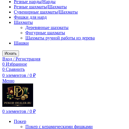
Резные нарды|Нарды
Резные шахматы|Шахматы
Сувенирные шахматы|Шахматы
Фишки для нард
Шахматы
Деревянные шахматы
Фигурные шахматы
Шахматы ручной работы из дерева
Шашки
Искать
Вход / Регистрация
0
Избранное
0
Сравнить
0
элементов
/
0
₽
Меню
0
элементов
/
0
₽
Покер
Покер с керамическими фишками