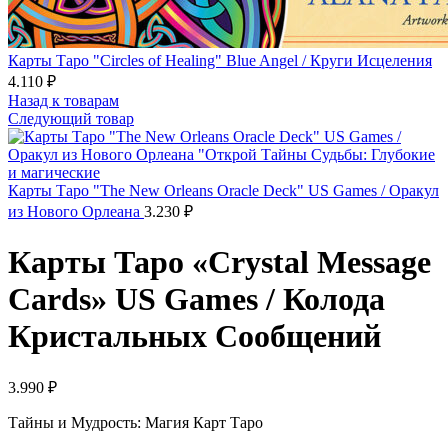
Карты Таро "Circles of Healing" Blue Angel / Круги Исцеления
4.110
₽
Назад к товарам
Следующий товар
Карты Таро "The New Orleans Oracle Deck" US Games / Оракул
из Нового Орлеана
3.230
₽
Карты Таро «Crystal Message
Cards» US Games / Колода
Кристальных Сообщений
3.990
₽
Тайны и Мудрость: Магия Карт Таро