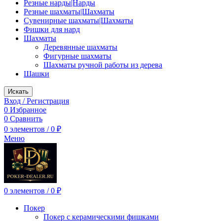
Резные нарды|Нарды
Резные шахматы|Шахматы
Сувенирные шахматы|Шахматы
Фишки для нард
Шахматы
Деревянные шахматы
Фигурные шахматы
Шахматы ручной работы из дерева
Шашки
Искать
Вход / Регистрация
0
Избранное
0
Сравнить
0
элементов
/
0
₽
Меню
0
элементов
/
0
₽
Покер
Покер с керамическими фишками