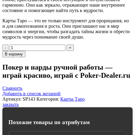
гармонию. Они как зеркало, отражающее наше внутреннее
состояние и помогающее найти путь к мудрости.
Карты Таро — это не только инструмент для прорицания, но
и для самопознания и роста. Они приглашают нас в мир
символов и энергии, чтобы разгадать тайны жизни и обрести
мудрость через понимание своей души.
Количество
товара
В корзину
Карты
Таро
Покер и нарды ручной работы —
"The
играй красиво, играй с Poker-Dealer.ru
Poe
Tarot
Cards"
Сравнить
Red
Добавить в список желаний
Feather
Артикул:
SP143
Категория:
Карты Таро
/
закрыть
Таро
Эдгара
Аллана
Похожие товары по атрибутам
По