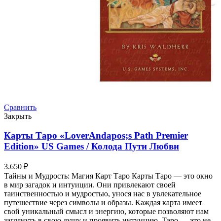
Сравнить
Закрыть
Карты Таро «LoverAndapos;s Path Premier
Edition» US Games / Колода Пути Любви
3.650
₽
Тайны и Мудрость: Магия Карт Таро Карты Таро — это окно
в мир загадок и интуиции. Они привлекают своей
таинственностью и мудростью, унося нас в увлекательное
путешествие через символы и образы. Каждая карта имеет
свой уникальный смысл и энергию, которые позволяют нам
заглянуть в свою душу и проявить интуицию. Таро — это не