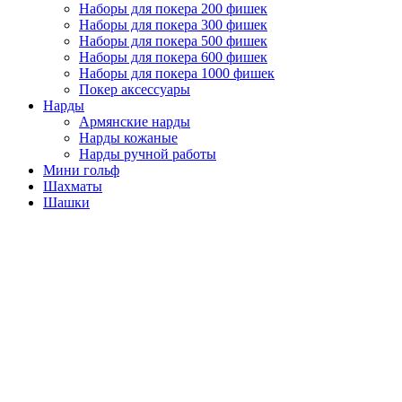
Наборы для покера 200 фишек
Наборы для покера 300 фишек
Наборы для покера 500 фишек
Наборы для покера 600 фишек
Наборы для покера 1000 фишек
Покер аксессуары
Нарды
Армянские нарды
Нарды кожаные
Нарды ручной работы
Мини гольф
Шахматы
Шашки