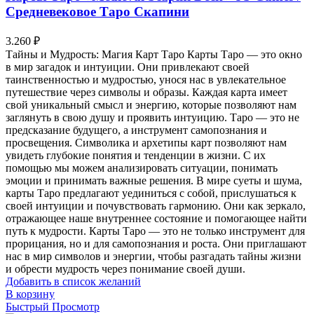
Средневековое Таро Скапини
3.260
₽
Тайны и Мудрость: Магия Карт Таро Карты Таро — это окно
в мир загадок и интуиции. Они привлекают своей
таинственностью и мудростью, унося нас в увлекательное
путешествие через символы и образы. Каждая карта имеет
свой уникальный смысл и энергию, которые позволяют нам
заглянуть в свою душу и проявить интуицию. Таро — это не
предсказание будущего, а инструмент самопознания и
просвещения. Символика и архетипы карт позволяют нам
увидеть глубокие понятия и тенденции в жизни. С их
помощью мы можем анализировать ситуации, понимать
эмоции и принимать важные решения. В мире суеты и шума,
карты Таро предлагают уединиться с собой, прислушаться к
своей интуиции и почувствовать гармонию. Они как зеркало,
отражающее наше внутреннее состояние и помогающее найти
путь к мудрости. Карты Таро — это не только инструмент для
прорицания, но и для самопознания и роста. Они приглашают
нас в мир символов и энергии, чтобы разгадать тайны жизни
и обрести мудрость через понимание своей души.
Добавить в список желаний
В корзину
Быстрый Просмотр