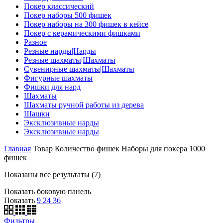
Покер классический
Покер наборы 500 фишек
Покер наборы на 300 фишек в кейсе
Покер с керамическими фишками
Разное
Резные нарды|Нарды
Резные шахматы|Шахматы
Сувенирные шахматы|Шахматы
Фигурные шахматы
Фишки для нард
Шахматы
Шахматы ручной работы из дерева
Шашки
Эксклюзивные нарды
Эксклюзивные нарды
Главная
Товар Количество фишек
Наборы для покера 1000
фишек
Показаны все результаты (7)
Показать боковую панель
Показать
9
24
36
Фильтры