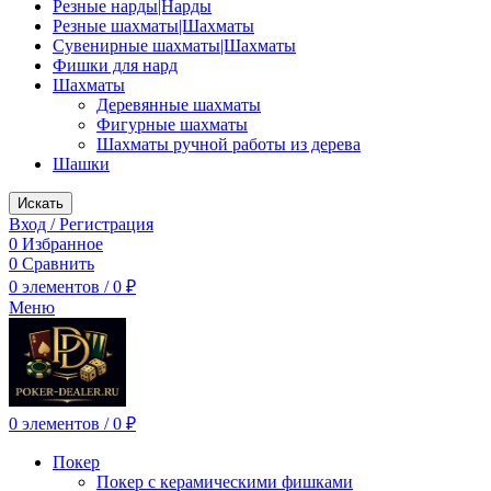
Резные нарды|Нарды
Резные шахматы|Шахматы
Сувенирные шахматы|Шахматы
Фишки для нард
Шахматы
Деревянные шахматы
Фигурные шахматы
Шахматы ручной работы из дерева
Шашки
Искать
Вход / Регистрация
0
Избранное
0
Сравнить
0
элементов
/
0
₽
Меню
0
элементов
/
0
₽
Покер
Покер с керамическими фишками