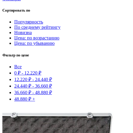
Сортировать по
Популярность
По среднему рейтингу
Новизна
Цена: по возрастанию
Цена: по убыванию
Фильтр по цене
Все
0
₽
-
12.220
₽
12.220
₽
-
24.440
₽
24.440
₽
-
36.660
₽
36.660
₽
-
48.880
₽
48.880
₽
+