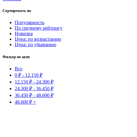
Сортировать по
Популярность
По среднему рейтингу
Новизна
Цена: по возрастанию
Цена: по убыванию
Фильтр по цене
Все
0
₽
-
12.150
₽
12.150
₽
-
24.300
₽
24.300
₽
-
36.450
₽
36.450
₽
-
48.600
₽
48.600
₽
+