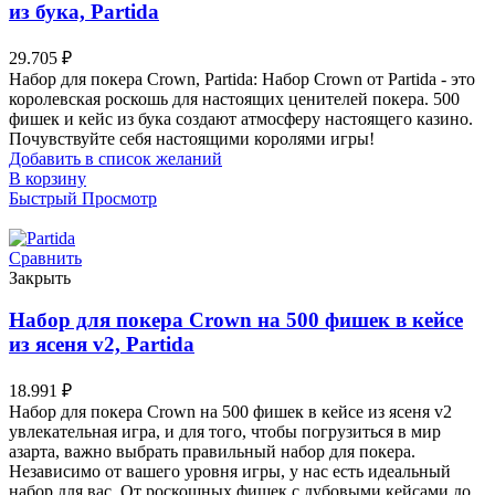
из бука, Partida
29.705
₽
Набор для покера Crown, Partida: Набор Crown от Partida - это
королевская роскошь для настоящих ценителей покера. 500
фишек и кейс из бука создают атмосферу настоящего казино.
Почувствуйте себя настоящими королями игры!
Добавить в список желаний
В корзину
Быстрый Просмотр
Сравнить
Закрыть
Набор для покера Crown на 500 фишек в кейсе
из ясеня v2, Partida
18.991
₽
Набор для покера Crown на 500 фишек в кейсе из ясеня v2
увлекательная игра, и для того, чтобы погрузиться в мир
азарта, важно выбрать правильный набор для покера.
Независимо от вашего уровня игры, у нас есть идеальный
набор для вас. От роскошных фишек с дубовыми кейсами до