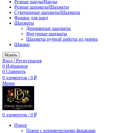
Резные нарды|Нарды
Резные шахматы|Шахматы
Сувенирные шахматы|Шахматы
Фишки для нард
Шахматы
Деревянные шахматы
Фигурные шахматы
Шахматы ручной работы из дерева
Шашки
Искать
Вход / Регистрация
0
Избранное
0
Сравнить
0
элементов
/
0
₽
Меню
0
элементов
/
0
₽
Покер
Покер с керамическими фишками