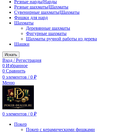
Резные нарды|Нарды
Резные шахматы|Шахматы
Сувенирные шахматы|Шахматы
Фишки для нард
Шахматы
Деревянные шахматы
Фигурные шахматы
Шахматы ручной работы из дерева
Шашки
Искать
Вход / Регистрация
0
Избранное
0
Сравнить
0
элементов
/
0
₽
Меню
0
элементов
/
0
₽
Покер
Покер с керамическими фишками