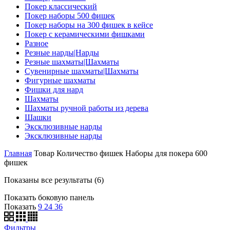
Покер классический
Покер наборы 500 фишек
Покер наборы на 300 фишек в кейсе
Покер с керамическими фишками
Разное
Резные нарды|Нарды
Резные шахматы|Шахматы
Сувенирные шахматы|Шахматы
Фигурные шахматы
Фишки для нард
Шахматы
Шахматы ручной работы из дерева
Шашки
Эксклюзивные нарды
Эксклюзивные нарды
Главная
Товар Количество фишек
Наборы для покера 600
фишек
Показаны все результаты (6)
Показать боковую панель
Показать
9
24
36
Фильтры