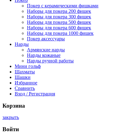
Покер
Покер с керамическими фишками
Наборы для покера 200 фишек
Наборы для покера 300 фишек
Наборы для покера 500 фишек
Наборы для покера 600 фишек
Наборы для покера 1000 фишек
Покер аксессуары
Нарды
Армянские нарды
Нарды кожаные
Нарды ручной работы
Мини гольф
Шахматы
Шашки
Избранное
Сравнить
Вход / Регистрация
Корзина
закрыть
Войти