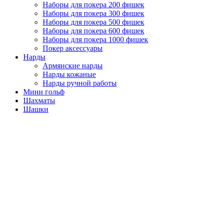
Наборы для покера 200 фишек
Наборы для покера 300 фишек
Наборы для покера 500 фишек
Наборы для покера 600 фишек
Наборы для покера 1000 фишек
Покер аксессуары
Нарды
Армянские нарды
Нарды кожаные
Нарды ручной работы
Мини гольф
Шахматы
Шашки