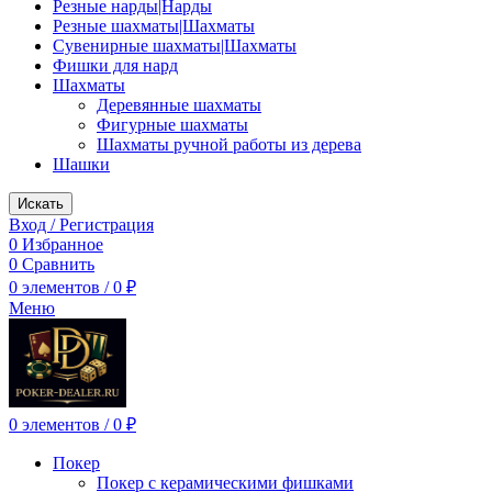
Резные нарды|Нарды
Резные шахматы|Шахматы
Сувенирные шахматы|Шахматы
Фишки для нард
Шахматы
Деревянные шахматы
Фигурные шахматы
Шахматы ручной работы из дерева
Шашки
Искать
Вход / Регистрация
0
Избранное
0
Сравнить
0
элементов
/
0
₽
Меню
0
элементов
/
0
₽
Покер
Покер с керамическими фишками