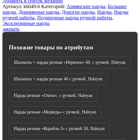
Добавить в список желаний
60,
Артикул:
kh049-6
Категорий:
Армянские нарды
,
Большие
Haleyan
нарды
,
Деревянные нарды
,
Дорогие нарды
,
Нарды
,
Нарды
ручной работы
,
Подарочные нарды ручной работы
,
Эксклюзивные нарды
закрыть
Похожие товары по атрибутам
Шахматы + нарды резные «Неркени» 60, с ручкой, Haleyan
Шахматы + нарды резные 40 с ручкой, Haleyan
Нарды резные «Охота», с ручкой, Haleyan
Нарды резные «Медведь» с ручкой, Haleyan
Нарды резные «Корабль-3» с ручкой 50, Haleyan