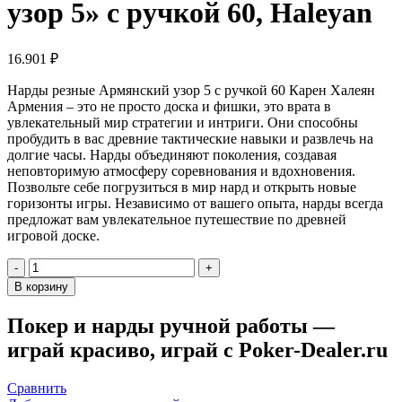
узор 5» с ручкой 60, Haleyan
16.901
₽
Нарды резные Армянский узор 5 с ручкой 60 Карен Халеян
Армения – это не просто доска и фишки, это врата в
увлекательный мир стратегии и интриги. Они способны
пробудить в вас древние тактические навыки и развлечь на
долгие часы. Нарды объединяют поколения, создавая
неповторимую атмосферу соревнования и вдохновения.
Позвольте себе погрузиться в мир нард и открыть новые
горизонты игры. Независимо от вашего опыта, нарды всегда
предложат вам увлекательное путешествие по древней
игровой доске.
Количество
товара
В корзину
Нарды
резные
Покер и нарды ручной работы —
"Армянский
играй красиво, играй с Poker-Dealer.ru
узор
5"
с
Сравнить
ручкой