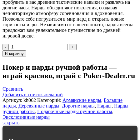
пробудить в вас древние тактические навыки и развлечь на
долгие часы. Нарды объединяют поколения, создавая
неповторимую атмосферу соревнования и вдохновения.
Позвольте себе погрузиться в мир нард и открыть новые
горизонты игры. Независимо от вашего опыта, нарды всегда
предложат вам увлекательное путешествие по древней
игровой доске.
Количество
товара
В корзину
Нарды
резные
Покер и нарды ручной работы —
"Герб
играй красиво, играй с Poker-Dealer.ru
РФ
3"
с
Сравнить
бронзой
Добавить в список желаний
60,
Артикул:
kh062
Категорий:
Армянские нарды
,
Большие
Haleyan
нарды
,
Деревянные нарды
,
Дорогие нарды
,
Нарды
,
Нарды
ручной работы
,
Подарочные нарды ручной работы
,
Эксклюзивные нарды
закрыть