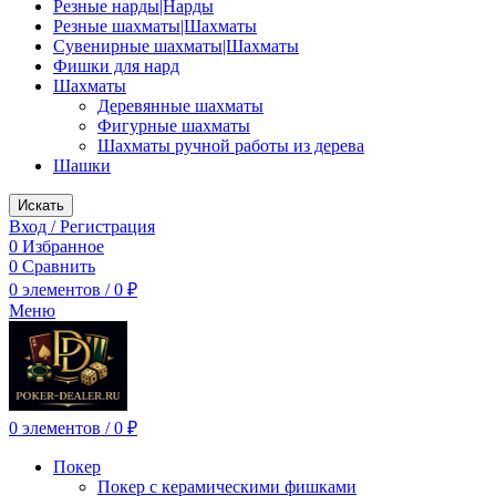
Резные нарды|Нарды
Резные шахматы|Шахматы
Сувенирные шахматы|Шахматы
Фишки для нард
Шахматы
Деревянные шахматы
Фигурные шахматы
Шахматы ручной работы из дерева
Шашки
Искать
Вход / Регистрация
0
Избранное
0
Сравнить
0
элементов
/
0
₽
Меню
0
элементов
/
0
₽
Покер
Покер с керамическими фишками