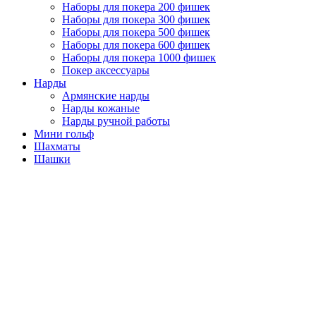
Наборы для покера 200 фишек
Наборы для покера 300 фишек
Наборы для покера 500 фишек
Наборы для покера 600 фишек
Наборы для покера 1000 фишек
Покер аксессуары
Нарды
Армянские нарды
Нарды кожаные
Нарды ручной работы
Мини гольф
Шахматы
Шашки