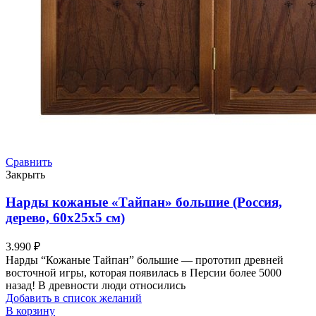
Сравнить
Закрыть
Нарды кожаные «Тайпан» большие (Россия,
дерево, 60х25х5 см)
3.990
₽
Нарды “Кожаные Тайпан” большие — прототип древней
восточной игры, которая появилась в Персии более 5000
назад! В древности люди относились
Добавить в список желаний
В корзину