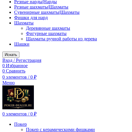
Резные нарды|Нарды
Резные шахматы|Шахматы
Сувенирные шахматы|Шахматы
Фишки для нард
Шахматы
Деревянные шахматы
Фигурные шахматы
Шахматы ручной работы из дерева
Шашки
Искать
Вход / Регистрация
0
Избранное
0
Сравнить
0
элементов
/
0
₽
Меню
0
элементов
/
0
₽
Покер
Покер с керамическими фишками