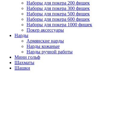
Наборы для покера 200 фишек
Наборы для покера 300 фишек
Наборы для покера 500 фишек
Наборы для покера 600 фишек
Наборы для покера 1000 фишек
Покер аксессуары
Нарды
Армянские нарды
Нарды кожаные
Нарды ручной работы
Мини гольф
Шахматы
Шашки