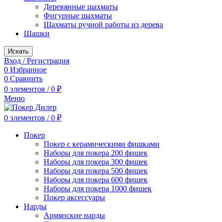
Деревянные шахматы
Фигурные шахматы
Шахматы ручной работы из дерева
Шашки
Искать
Вход / Регистрация
0
Избранное
0
Сравнить
0
элементов
/
0
₽
Меню
0
элементов
/
0
₽
Покер
Покер с керамическими фишками
Наборы для покера 200 фишек
Наборы для покера 300 фишек
Наборы для покера 500 фишек
Наборы для покера 600 фишек
Наборы для покера 1000 фишек
Покер аксессуары
Нарды
Армянские нарды