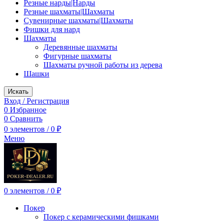
Резные нарды|Нарды
Резные шахматы|Шахматы
Сувенирные шахматы|Шахматы
Фишки для нард
Шахматы
Деревянные шахматы
Фигурные шахматы
Шахматы ручной работы из дерева
Шашки
Искать
Вход / Регистрация
0
Избранное
0
Сравнить
0
элементов
/
0
₽
Меню
0
элементов
/
0
₽
Покер
Покер с керамическими фишками