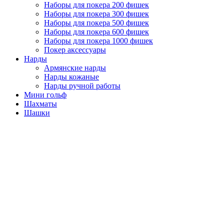
Наборы для покера 200 фишек
Наборы для покера 300 фишек
Наборы для покера 500 фишек
Наборы для покера 600 фишек
Наборы для покера 1000 фишек
Покер аксессуары
Нарды
Армянские нарды
Нарды кожаные
Нарды ручной работы
Мини гольф
Шахматы
Шашки