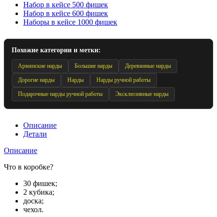
Набор в кейсе 500 фишек
Набор в кейсе 600 фишек
Наборы в кейсе 1000 фишек
Похожие категории и метки:
Армянские нарды
Большие нарды
Деревянные нарды
Дорогие нарды
Нарды
Нарды ручной работы
Подарочные нарды ручной работы
Эксклюзивные нарды
Описание
Детали
Описание
Что в коробке?
30 фишек;
2 кубика;
доска;
чехол.