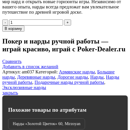
мир нард и открыть новые горизонты игры. Независимо от
вашего опыта, нарды всегда предложат вам увлекательное
путешествие по древней игровой доске.
Количество
товара
В корзину
Нарды
резные
Покер и нарды ручной работы —
"Лев-2",
играй красиво, играй с Poker-Dealer.ru
Mirzoyan
Сравнить
Добавить в список желаний
Артикул:
am037
Категорий:
Армянские нарды
,
Большие
нарды
,
Деревянные нарды
,
Дорогие нарды
,
Нарды
,
Нарды
ручной работы
,
Подарочные нарды ручной работы
,
Эксклюзивные нарды
закрыть
Похожие товары по атрибутам
Нарды «Золотой Цветок» 60, Mirzoyan