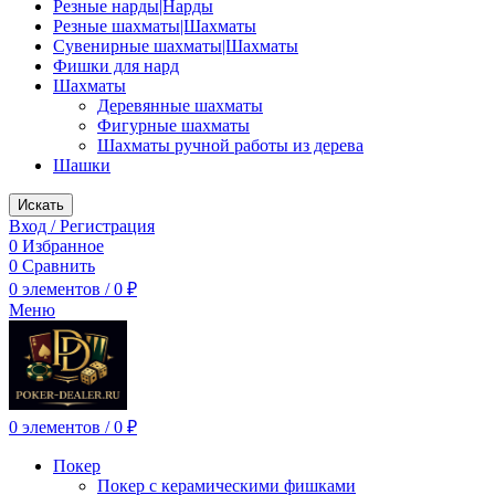
Резные нарды|Нарды
Резные шахматы|Шахматы
Сувенирные шахматы|Шахматы
Фишки для нард
Шахматы
Деревянные шахматы
Фигурные шахматы
Шахматы ручной работы из дерева
Шашки
Искать
Вход / Регистрация
0
Избранное
0
Сравнить
0
элементов
/
0
₽
Меню
0
элементов
/
0
₽
Покер
Покер с керамическими фишками