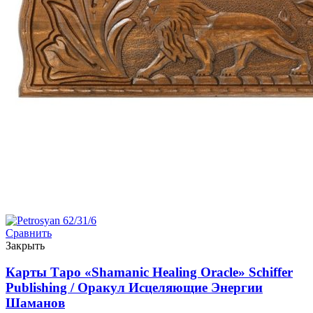
Сравнить
Закрыть
Карты Таро «Shamanic Healing Oracle» Schiffer
Publishing / Оракул Исцеляющие Энергии
Шаманов