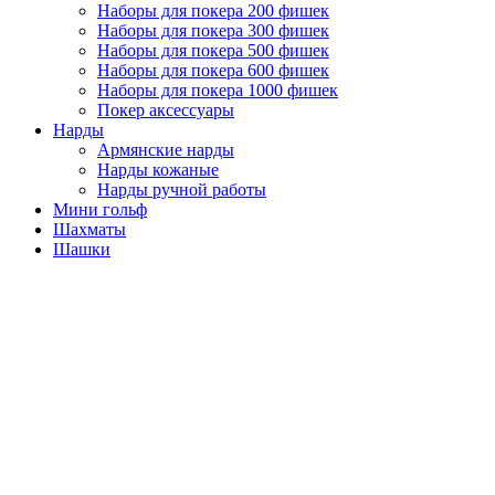
Наборы для покера 200 фишек
Наборы для покера 300 фишек
Наборы для покера 500 фишек
Наборы для покера 600 фишек
Наборы для покера 1000 фишек
Покер аксессуары
Нарды
Армянские нарды
Нарды кожаные
Нарды ручной работы
Мини гольф
Шахматы
Шашки