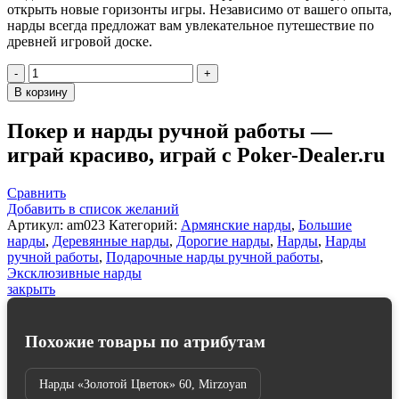
открыть новые горизонты игры. Независимо от вашего опыта,
нарды всегда предложат вам увлекательное путешествие по
древней игровой доске.
Количество
товара
В корзину
Нарды
резные
Покер и нарды ручной работы —
"Орел",
играй красиво, играй с Poker-Dealer.ru
Mirzoyan
Сравнить
Добавить в список желаний
Артикул:
am023
Категорий:
Армянские нарды
,
Большие
нарды
,
Деревянные нарды
,
Дорогие нарды
,
Нарды
,
Нарды
ручной работы
,
Подарочные нарды ручной работы
,
Эксклюзивные нарды
закрыть
Похожие товары по атрибутам
Нарды «Золотой Цветок» 60, Mirzoyan