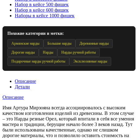
Набор в кейсе 500 фишек
Набор в кейсе 600 фишек
Наборы в кейсе 1000 фишек
Похожие категории и метки:
Армянские нарды
Большие нарды
Деревянные нарды
Дорогие нарды
Нарды
Нарды ручной работы
Подарочные нарды ручной работы
Эксклюзивные нарды
Описание
Детали
Описание
Имя Артура Мирзояна всегда ассоциировалось с высоким
качеством изготовления изделий из древесины. В этом случае
– это Нарды резные Орел, который впитали в себя все умения
мастера и традиции, берущие начало более 3 веков назад. Тут
были использованы качественные, однако не слишком
дорогие материалы, что и позволило оставить стоимость на