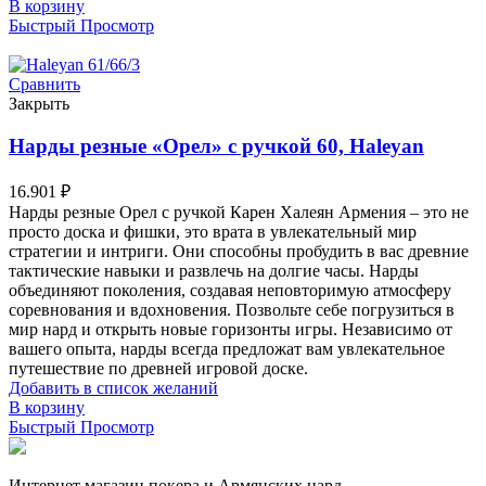
В корзину
Быстрый Просмотр
Сравнить
Закрыть
Нарды резные «Орел» с ручкой 60, Haleyan
16.901
₽
Нарды резные Орел с ручкой Карен Халеян Армения – это не
просто доска и фишки, это врата в увлекательный мир
стратегии и интриги. Они способны пробудить в вас древние
тактические навыки и развлечь на долгие часы. Нарды
объединяют поколения, создавая неповторимую атмосферу
соревнования и вдохновения. Позвольте себе погрузиться в
мир нард и открыть новые горизонты игры. Независимо от
вашего опыта, нарды всегда предложат вам увлекательное
путешествие по древней игровой доске.
Добавить в список желаний
В корзину
Быстрый Просмотр
Интернет магазин покера и Армянских нард