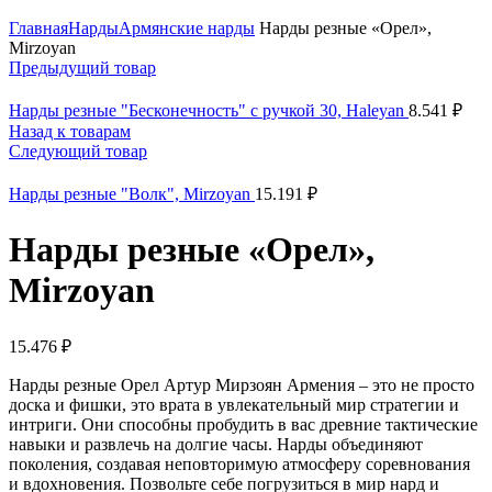
Нажмите, чтобы увеличить
Главная
Нарды
Армянские нарды
Нарды резные «Орел»,
Mirzoyan
Предыдущий товар
Нарды резные "Бесконечность" с ручкой 30, Haleyan
8.541
₽
Назад к товарам
Следующий товар
Нарды резные "Волк", Mirzoyan
15.191
₽
Нарды резные «Орел»,
Mirzoyan
15.476
₽
Нарды резные Орел Артур Мирзоян Армения – это не просто
доска и фишки, это врата в увлекательный мир стратегии и
интриги. Они способны пробудить в вас древние тактические
навыки и развлечь на долгие часы. Нарды объединяют
поколения, создавая неповторимую атмосферу соревнования
и вдохновения. Позвольте себе погрузиться в мир нард и