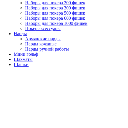
Наборы для покера 200 фишек
Наборы для покера 300 фишек
Наборы для покера 500 фишек
Наборы для покера 600 фишек
Наборы для покера 1000 фишек
Покер аксессуары
Нарды
Армянские нарды
Нарды кожаные
Нарды ручной работы
Мини гольф
Шахматы
Шашки