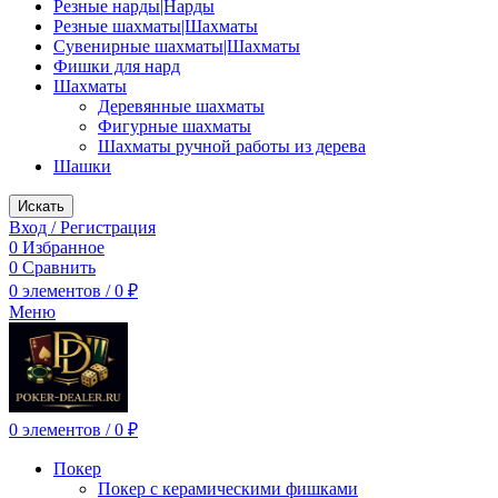
Резные нарды|Нарды
Резные шахматы|Шахматы
Сувенирные шахматы|Шахматы
Фишки для нард
Шахматы
Деревянные шахматы
Фигурные шахматы
Шахматы ручной работы из дерева
Шашки
Искать
Вход / Регистрация
0
Избранное
0
Сравнить
0
элементов
/
0
₽
Меню
0
элементов
/
0
₽
Покер
Покер с керамическими фишками