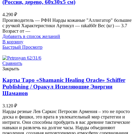
(Россия, дерево, 60х30х5 см)
4.290
₽
Производитель — РФН Нарды кожаные "Аллигатор" большие
с ручкой Характеристики Артикул — rakal60r Вес (кг) — 3.7
Возраст от —
Добавить в список желаний
В корзину
Быстрый Просмотр
Сравнить
Закрыть
Карты Таро «Shamanic Healing Oracle» Schiffer
Publishing / Оракул Исцеляющие Энергии
Шаманов
3.120
₽
Нарды резные Лев Саркис Петросян Армения – это не просто
доска и фишки, это врата в увлекательный мир стратегии и
интриги. Они способны пробудить в вас древние тактические
навыки и развлечь на долгие часы. Нарды объединяют
поколения, создавая неповторимую атмосферу соревнования