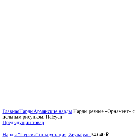
Нажмите, чтобы увеличить
Главная
Нарды
Армянские нарды
Нарды резные «Орнамент» с
цельным рисунком, Haleyan
Предыдущий товар
Нарды "Персия" инкрустация, Zeynalyan
34.640
₽