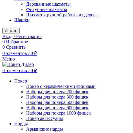
Деревянные шахматы
Фигурные шахматы
Шахматы ручной работы из дерева
Шашки
Искать
Вход / Регистрация
0
Избранное
0
Сравнить
0
элементов
/
0
₽
Меню
0
элементов
/
0
₽
Покер
Покер с керамическими фишками
Наборы для покера 200 фишек
Наборы для покера 300 фишек
Наборы для покера 500 фишек
Наборы для покера 600 фишек
Наборы для покера 1000 фишек
Покер аксессуары
Нарды
Армянские нарды