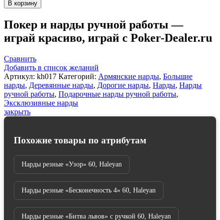
товара
В корзину
Нарды
резные
Покер и нарды ручной работы —
"Орнамент"
играй красиво, играй с Poker-Dealer.ru
с
цельным
рисунком,
Сравнить
Haleyan
Добавить в список желаний
Артикул:
kh017
Категорий:
Армянские нарды
,
Большие
нарды
,
Деревянные нарды
,
Дорогие нарды
,
Нарды
,
Нарды
ручной работы
,
Подарочные нарды ручной работы
,
Эксклюзивные нарды
закрыть
Похожие товары по атрибутам
Нарды резные «Узор» 60, Haleyan
Нарды резные «Бесконечность 4» 60, Haleyan
Нарды резные «Битва львов» с ручкой 60, Haleyan