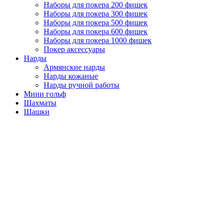
Наборы для покера 200 фишек
Наборы для покера 300 фишек
Наборы для покера 500 фишек
Наборы для покера 600 фишек
Наборы для покера 1000 фишек
Покер аксессуары
Нарды
Армянские нарды
Нарды кожаные
Нарды ручной работы
Мини гольф
Шахматы
Шашки