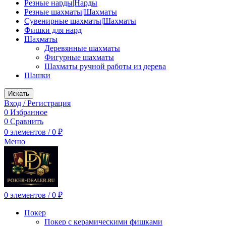
Резные нарды|Нарды
Резные шахматы|Шахматы
Сувенирные шахматы|Шахматы
Фишки для нард
Шахматы
Деревянные шахматы
Фигурные шахматы
Шахматы ручной работы из дерева
Шашки
Искать
Вход / Регистрация
0
Избранное
0
Сравнить
0
элементов
/
0
₽
Меню
0
элементов
/
0
₽
Покер
Покер с керамическими фишками