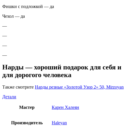
Фишки с подложкой — да
Чехол — да
—
—
—
—
Нарды — хороший подарок для себя и
для дорогого человека
Также смотрите
Нарды резные «Золотой Узор 2» 50, Mirzoyan
Детали
Мастер
Карен Халеян
Производитель
Haleyan