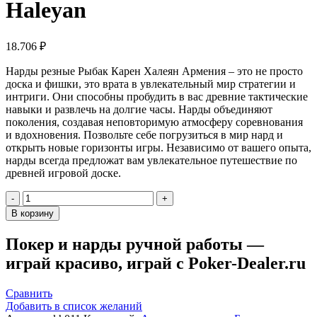
Haleyan
18.706
₽
Нарды резные Рыбак Карен Халеян Армения – это не просто
доска и фишки, это врата в увлекательный мир стратегии и
интриги. Они способны пробудить в вас древние тактические
навыки и развлечь на долгие часы. Нарды объединяют
поколения, создавая неповторимую атмосферу соревнования
и вдохновения. Позвольте себе погрузиться в мир нард и
открыть новые горизонты игры. Независимо от вашего опыта,
нарды всегда предложат вам увлекательное путешествие по
древней игровой доске.
Количество
товара
В корзину
Нарды
резные
Покер и нарды ручной работы —
"Рыбак",
играй красиво, играй с Poker-Dealer.ru
Haleyan
Сравнить
Добавить в список желаний