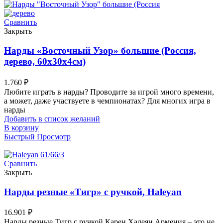
Сравнить
Закрыть
Нарды «Восточный Узор» большие (Россия,
дерево, 60х30х4см)
1.760
₽
Любите играть в нарды? Проводите за игрой много времени,
а может, даже участвуете в чемпионатах? Для многих игра в
нарды
Добавить в список желаний
В корзину
Быстрый Просмотр
Сравнить
Закрыть
Нарды резные «Тигр» с ручкой, Haleyan
16.901
₽
Нарды резные Тигр с ручкой Карен Халеян Армения – это не