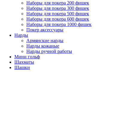
Наборы для покера 200 фишек
Наборы для покера 300 фишек
Наборы для покера 500 фишек
Наборы для покера 600 фишек
Наборы для покера 1000 фишек
Покер аксессуары
Нарды
Армянские нарды
Нарды кожаные
Нарды ручной работы
Мини гольф
Шахматы
Шашки