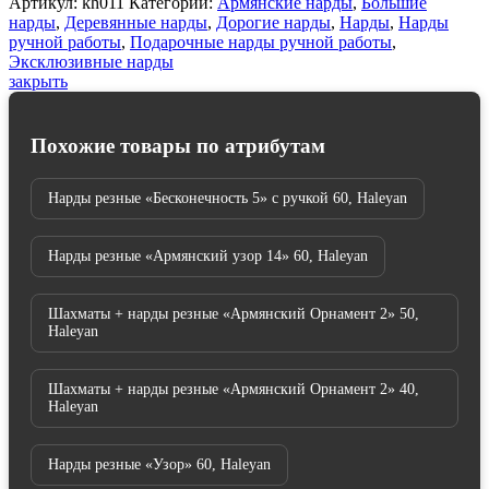
Артикул:
kh011
Категорий:
Армянские нарды
,
Большие
нарды
,
Деревянные нарды
,
Дорогие нарды
,
Нарды
,
Нарды
ручной работы
,
Подарочные нарды ручной работы
,
Эксклюзивные нарды
закрыть
Похожие товары по атрибутам
Нарды резные «Бесконечность 5» с ручкой 60, Haleyan
Нарды резные «Армянский узор 14» 60, Haleyan
Шахматы + нарды резные «Армянский Орнамент 2» 50,
Haleyan
Шахматы + нарды резные «Армянский Орнамент 2» 40,
Haleyan
Нарды резные «Узор» 60, Haleyan