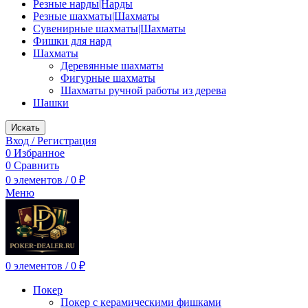
Резные нарды|Нарды
Резные шахматы|Шахматы
Сувенирные шахматы|Шахматы
Фишки для нард
Шахматы
Деревянные шахматы
Фигурные шахматы
Шахматы ручной работы из дерева
Шашки
Искать
Вход / Регистрация
0
Избранное
0
Сравнить
0
элементов
/
0
₽
Меню
0
элементов
/
0
₽
Покер
Покер с керамическими фишками