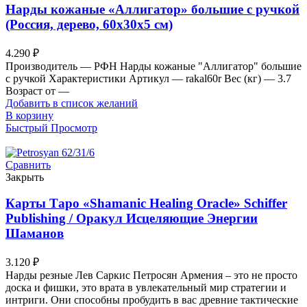
Нарды кожаные «Аллигатор» большие с ручкой
(Россия, дерево, 60х30х5 см)
4.290
₽
Производитель — РФН Нарды кожаные "Аллигатор" большие
с ручкой Характеристики Артикул — rakal60r Вес (кг) — 3.7
Возраст от —
Добавить в список желаний
В корзину
Быстрый Просмотр
Сравнить
Закрыть
Карты Таро «Shamanic Healing Oracle» Schiffer
Publishing / Оракул Исцеляющие Энергии
Шаманов
3.120
₽
Нарды резные Лев Саркис Петросян Армения – это не просто
доска и фишки, это врата в увлекательный мир стратегии и
интриги. Они способны пробудить в вас древние тактические