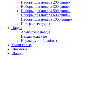
Наборы для покера 200 фишек
Наборы для покера 300 фишек
Наборы для покера 500 фишек
Наборы для покера 600 фишек
Наборы для покера 1000 фишек
Покер аксессуары
Нарды
Армянские нарды
Нарды кожаные
Нарды ручной работы
Мини гольф
Шахматы
Шашки