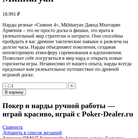
18.991
₽
Нарды резные «Сияние 4», Mkhitaryan Давид Мхитарян
Армения – это не просто доска и фишки, это врата в
увлекательный мир стратегии и интриги. Они способны
пробудить в вас древние тактические навыки и развлечь на
долгие часы. Нарды объединяют поколения, создавая
неповторимую атмосферу соревнования и вдохновения.
Позвольте себе погрузиться в мир нард и открыть новые
горизонты игры. Независимо от вашего опыта, нарды всегда
предложат вам увлекательное путешествие по древней
игровой доске.
Количество
товара
В корзину
Нарды
резные
Покер и нарды ручной работы —
"Сияние
играй красиво, играй с Poker-Dealer.ru
4",
Mkhitaryan
Сравнить
Добавить в список желаний