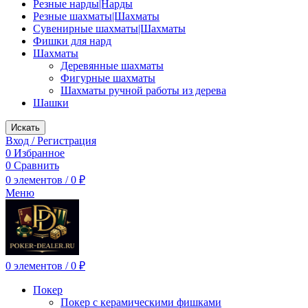
Резные нарды|Нарды
Резные шахматы|Шахматы
Сувенирные шахматы|Шахматы
Фишки для нард
Шахматы
Деревянные шахматы
Фигурные шахматы
Шахматы ручной работы из дерева
Шашки
Искать
Вход / Регистрация
0
Избранное
0
Сравнить
0
элементов
/
0
₽
Меню
0
элементов
/
0
₽
Покер
Покер с керамическими фишками