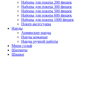
Наборы для покера 200 фишек
Наборы для покера 300 фишек
Наборы для покера 500 фишек
Наборы для покера 600 фишек
Наборы для покера 1000 фишек
Покер аксессуары
Нарды
Армянские нарды
Нарды кожаные
Нарды ручной работы
Мини гольф
Шахматы
Шашки