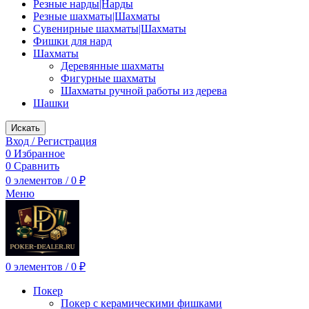
Резные нарды|Нарды
Резные шахматы|Шахматы
Сувенирные шахматы|Шахматы
Фишки для нард
Шахматы
Деревянные шахматы
Фигурные шахматы
Шахматы ручной работы из дерева
Шашки
Искать
Вход / Регистрация
0
Избранное
0
Сравнить
0
элементов
/
0
₽
Меню
0
элементов
/
0
₽
Покер
Покер с керамическими фишками