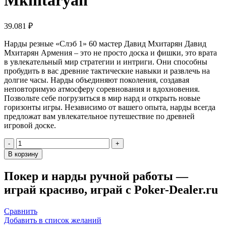
39.081
₽
Нарды резные «Слэб 1» 60 мастер Давид Мхитарян Давид
Мхитарян Армения – это не просто доска и фишки, это врата
в увлекательный мир стратегии и интриги. Они способны
пробудить в вас древние тактические навыки и развлечь на
долгие часы. Нарды объединяют поколения, создавая
неповторимую атмосферу соревнования и вдохновения.
Позвольте себе погрузиться в мир нард и открыть новые
горизонты игры. Независимо от вашего опыта, нарды всегда
предложат вам увлекательное путешествие по древней
игровой доске.
Количество
товара
В корзину
Нарды
резные
Покер и нарды ручной работы —
"Слэб
играй красиво, играй с Poker-Dealer.ru
1"
60,
Mkhitaryan
Сравнить
Добавить в список желаний