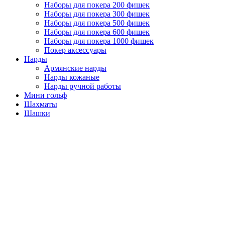
Наборы для покера 200 фишек
Наборы для покера 300 фишек
Наборы для покера 500 фишек
Наборы для покера 600 фишек
Наборы для покера 1000 фишек
Покер аксессуары
Нарды
Армянские нарды
Нарды кожаные
Нарды ручной работы
Мини гольф
Шахматы
Шашки