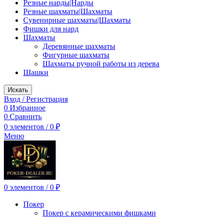
Резные нарды|Нарды
Резные шахматы|Шахматы
Сувенирные шахматы|Шахматы
Фишки для нард
Шахматы
Деревянные шахматы
Фигурные шахматы
Шахматы ручной работы из дерева
Шашки
Искать
Вход / Регистрация
0
Избранное
0
Сравнить
0
элементов
/
0
₽
Меню
0
элементов
/
0
₽
Покер
Покер с керамическими фишками