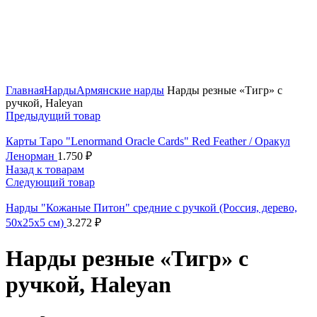
Нажмите, чтобы увеличить
Главная
Нарды
Армянские нарды
Нарды резные «Тигр» с
ручкой, Haleyan
Предыдущий товар
Карты Таро "Lenormand Oracle Cards" Red Feather / Оракул
Ленорман
1.750
₽
Назад к товарам
Следующий товар
Нарды "Кожаные Питон" средние с ручкой (Россия, дерево,
50х25х5 см)
3.272
₽
Нарды резные «Тигр» с
ручкой, Haleyan