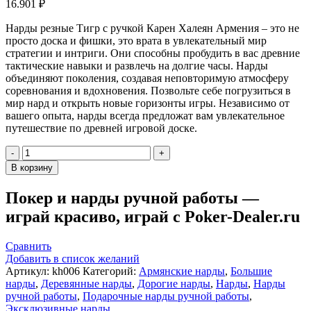
16.901
₽
Нарды резные Тигр с ручкой Карен Халеян Армения – это не
просто доска и фишки, это врата в увлекательный мир
стратегии и интриги. Они способны пробудить в вас древние
тактические навыки и развлечь на долгие часы. Нарды
объединяют поколения, создавая неповторимую атмосферу
соревнования и вдохновения. Позвольте себе погрузиться в
мир нард и открыть новые горизонты игры. Независимо от
вашего опыта, нарды всегда предложат вам увлекательное
путешествие по древней игровой доске.
Количество
товара
В корзину
Нарды
резные
Покер и нарды ручной работы —
"Тигр"
играй красиво, играй с Poker-Dealer.ru
с
ручкой,
Haleyan
Сравнить
Добавить в список желаний
Артикул:
kh006
Категорий:
Армянские нарды
,
Большие
нарды
,
Деревянные нарды
,
Дорогие нарды
,
Нарды
,
Нарды
ручной работы
,
Подарочные нарды ручной работы
,
Эксклюзивные нарды