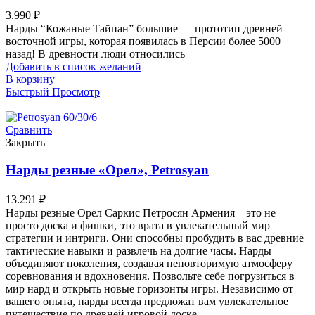
3.990
₽
Нарды “Кожаные Тайпан” большие — прототип древней
восточной игры, которая появилась в Персии более 5000
назад! В древности люди относились
Добавить в список желаний
В корзину
Быстрый Просмотр
Сравнить
Закрыть
Нарды резные «Орел», Petrosyan
13.291
₽
Нарды резные Орел Саркис Петросян Армения – это не
просто доска и фишки, это врата в увлекательный мир
стратегии и интриги. Они способны пробудить в вас древние
тактические навыки и развлечь на долгие часы. Нарды
объединяют поколения, создавая неповторимую атмосферу
соревнования и вдохновения. Позвольте себе погрузиться в
мир нард и открыть новые горизонты игры. Независимо от
вашего опыта, нарды всегда предложат вам увлекательное
путешествие по древней игровой доске.