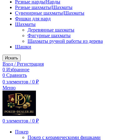
Резные нарды|Нарды
Резные шахматы|Шахматы
Сувенирные шахматы|Шахматы
Фишки для нард
Шахматы
Деревянные шахматы
Фигурные шахматы
Шахматы ручной работы из дерева
Шашки
Искать
Вход / Регистрация
0
Избранное
0
Сравнить
0
элементов
/
0
₽
Меню
0
элементов
/
0
₽
Покер
Покер с керамическими фишками