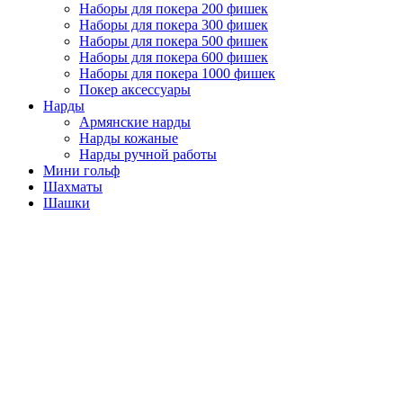
Наборы для покера 200 фишек
Наборы для покера 300 фишек
Наборы для покера 500 фишек
Наборы для покера 600 фишек
Наборы для покера 1000 фишек
Покер аксессуары
Нарды
Армянские нарды
Нарды кожаные
Нарды ручной работы
Мини гольф
Шахматы
Шашки