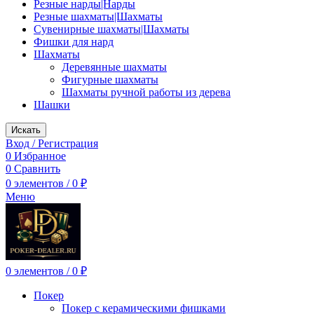
Резные нарды|Нарды
Резные шахматы|Шахматы
Сувенирные шахматы|Шахматы
Фишки для нард
Шахматы
Деревянные шахматы
Фигурные шахматы
Шахматы ручной работы из дерева
Шашки
Искать
Вход / Регистрация
0
Избранное
0
Сравнить
0
элементов
/
0
₽
Меню
0
элементов
/
0
₽
Покер
Покер с керамическими фишками