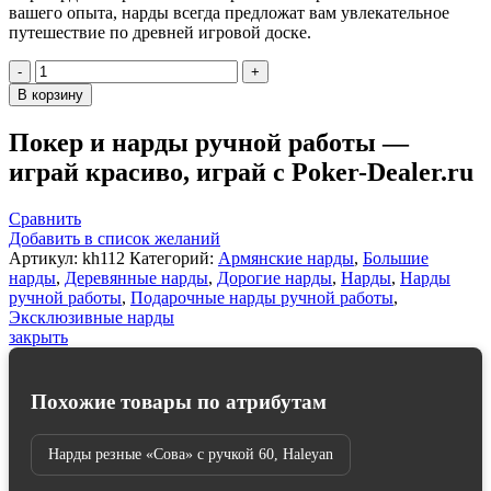
вашего опыта, нарды всегда предложат вам увлекательное
путешествие по древней игровой доске.
Количество
товара
В корзину
Шахматы
+
Покер и нарды ручной работы —
Нарды
играй красиво, играй с Poker-Dealer.ru
резные
40,
Haleyan
Сравнить
Добавить в список желаний
Артикул:
kh112
Категорий:
Армянские нарды
,
Большие
нарды
,
Деревянные нарды
,
Дорогие нарды
,
Нарды
,
Нарды
ручной работы
,
Подарочные нарды ручной работы
,
Эксклюзивные нарды
закрыть
Похожие товары по атрибутам
Нарды резные «Сова» с ручкой 60, Haleyan