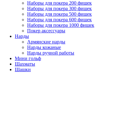
Наборы для покера 200 фишек
Наборы для покера 300 фишек
Наборы для покера 500 фишек
Наборы для покера 600 фишек
Наборы для покера 1000 фишек
Покер аксессуары
Нарды
Армянские нарды
Нарды кожаные
Нарды ручной работы
Мини гольф
Шахматы
Шашки