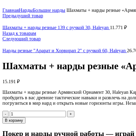
Нажмите, чтобы увеличить
Главная
Нарды
Большие нарды
Шахматы + нарды резные «Армян
Предыдущий товар
Шахматы + нарды резные 139 с ручкой 30, Haleyan
11.771
₽
Назад к товарам
Следующий товар
Нарды резные "Арарат и Хорвирап 2" с ручкой 60, Haleyan
26.
Шахматы + нарды резные «Ар
15.191
₽
Шахматы + нарды резные Армянский Орнамент 30, Haleyan Каре
пробудить в вас древние тактические навыки и развлечь на до
погрузиться в мир нард и открыть новые горизонты игры. Неза
Количество
товара
В корзину
Шахматы
+
Покер и нарды ручной работы — играй к
нарды