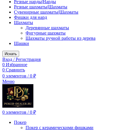
Резные нарды|Нарды
Резные шахматы|Шахматы
Сувенирные шахматы|Шахматы
Фишки для нард
Шахматы
Деревянные шахматы
Фигурные шахматы
Шахматы ручной работы из дерева
Шашки
Искать
Вход / Регистрация
0
Избранное
0
Сравнить
0
элементов
/
0
₽
Меню
0
элементов
/
0
₽
Покер
Покер с керамическими фишками