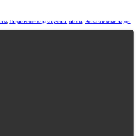
оты
,
Подарочные нарды ручной работы
,
Эксклюзивные нарды