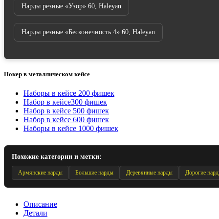
Нарды резные «Узор» 60, Haleyan
Нарды резные «Бесконечность 4» 60, Haleyan
Покер в металлическом кейсе
Наборы в кейсе 200 фишек
Набор в кейсе300 фишек
Набор в кейсе 500 фишек
Набор в кейсе 600 фишек
Наборы в кейсе 1000 фишек
Похожие категории и метки:
Армянские нарды
Большие нарды
Деревянные нарды
Дорогие нар
Описание
Детали