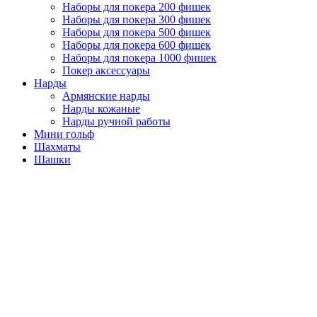
Наборы для покера 200 фишек
Наборы для покера 300 фишек
Наборы для покера 500 фишек
Наборы для покера 600 фишек
Наборы для покера 1000 фишек
Покер аксессуары
Нарды
Армянские нарды
Нарды кожаные
Нарды ручной работы
Мини гольф
Шахматы
Шашки