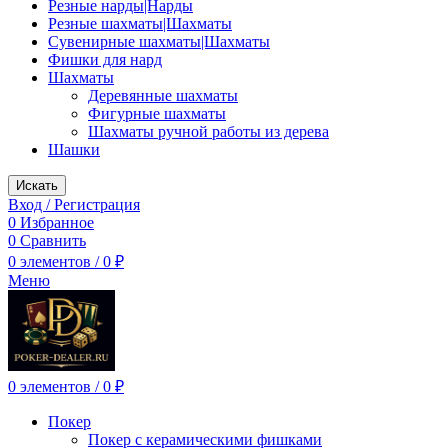
Резные нарды|Нарды
Резные шахматы|Шахматы
Сувенирные шахматы|Шахматы
Фишки для нард
Шахматы
Деревянные шахматы
Фигурные шахматы
Шахматы ручной работы из дерева
Шашки
Искать
Вход / Регистрация
0
Избранное
0
Сравнить
0
элементов
/
0
₽
Меню
0
элементов
/
0
₽
Покер
Покер с керамическими фишками