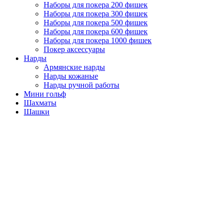
Наборы для покера 200 фишек
Наборы для покера 300 фишек
Наборы для покера 500 фишек
Наборы для покера 600 фишек
Наборы для покера 1000 фишек
Покер аксессуары
Нарды
Армянские нарды
Нарды кожаные
Нарды ручной работы
Мини гольф
Шахматы
Шашки