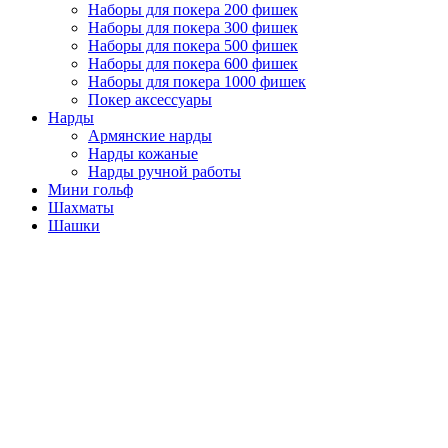
Наборы для покера 200 фишек
Наборы для покера 300 фишек
Наборы для покера 500 фишек
Наборы для покера 600 фишек
Наборы для покера 1000 фишек
Покер аксессуары
Нарды
Армянские нарды
Нарды кожаные
Нарды ручной работы
Мини гольф
Шахматы
Шашки