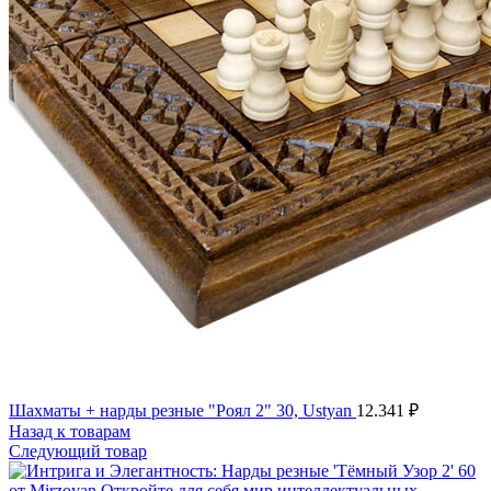
Шахматы + нарды резные "Роял 2" 30, Ustyan
12.341
₽
Назад к товарам
Следующий товар