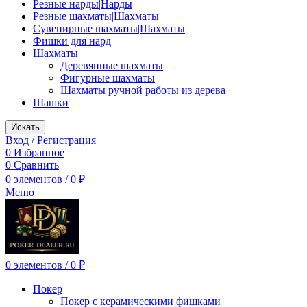
Резные нарды|Нарды
Резные шахматы|Шахматы
Сувенирные шахматы|Шахматы
Фишки для нард
Шахматы
Деревянные шахматы
Фигурные шахматы
Шахматы ручной работы из дерева
Шашки
Искать
Вход / Регистрация
0
Избранное
0
Сравнить
0
элементов
/
0
₽
Меню
0
элементов
/
0
₽
Покер
Покер с керамическими фишками