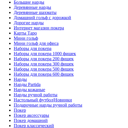
Большие нарды
Деревянные нарды
Деревянные шахматы
Домашний гольф с дорожкой
Дорогие нарды
Интернет магазин покера
Карты Таро
Мини гольф
Мини гольф для офиса
Наборы для покера
Наборы для покера 1000 фишек
Наборы для покера 200 фишек
Наборы для покера 300 фишек
Наборы для покера 500 фишек
Наборы для покера 600 фишек
Нарды
Нарды Partida
Нарды кожаные
Нарды ручной работы
Настольный футбол|Новинки
Подарочные нарды ручной работы
Покер
Покер аксессуары
Покер домашний
Покер классический