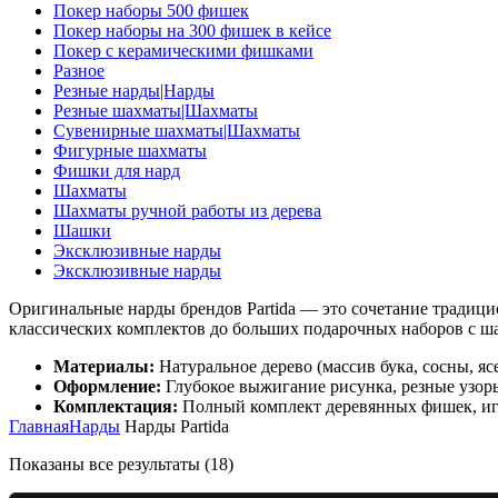
Покер наборы 500 фишек
Покер наборы на 300 фишек в кейсе
Покер с керамическими фишками
Разное
Резные нарды|Нарды
Резные шахматы|Шахматы
Сувенирные шахматы|Шахматы
Фигурные шахматы
Фишки для нард
Шахматы
Шахматы ручной работы из дерева
Шашки
Эксклюзивные нарды
Эксклюзивные нарды
Оригинальные нарды брендов Partida — это сочетание традиц
классических комплектов до больших подарочных наборов с ша
Материалы:
Натуральное дерево (массив бука, сосны, я
Оформление:
Глубокое выжигание рисунка, резные узоры
Комплектация:
Полный комплект деревянных фишек, игр
Главная
Нарды
Нарды Partida
Показаны все результаты (18)