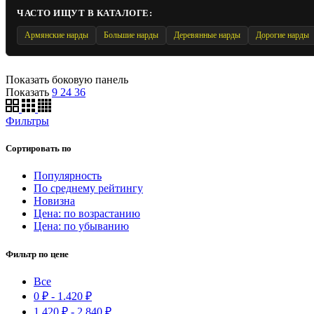
ЧАСТО ИЩУТ В КАТАЛОГЕ:
Армянские нарды
Большие нарды
Деревянные нарды
Дорогие нарды
Показать боковую панель
Показать
9
24
36
Фильтры
Сортировать по
Популярность
По среднему рейтингу
Новизна
Цена: по возрастанию
Цена: по убыванию
Фильтр по цене
Все
0
₽
-
1.420
₽
1.420
₽
-
2.840
₽