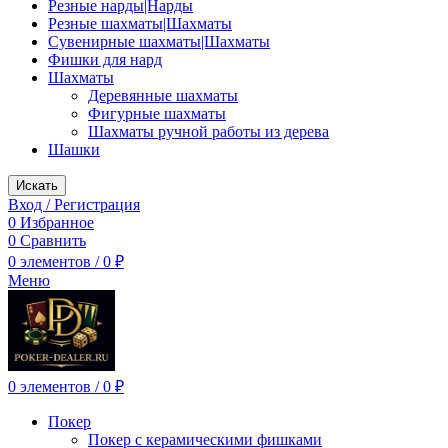
Резные нарды|Нарды
Резные шахматы|Шахматы
Сувенирные шахматы|Шахматы
Фишки для нард
Шахматы
Деревянные шахматы
Фигурные шахматы
Шахматы ручной работы из дерева
Шашки
Искать
Вход / Регистрация
0
Избранное
0
Сравнить
0
элементов
/
0
₽
Меню
0
элементов
/
0
₽
Покер
Покер с керамическими фишками