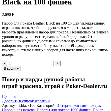
Black на 100 фишек
2.690
₽
Набор для покера Leather Black на 100 фишек увлекательная
игра, и для того, чтобы погрузиться в мир азарта, важно
выбрать правильный набор для покера. Независимо от вашего
уровня игры, у нас есть идеальный набор для вас. От
роскошных фишек с дубовыми кейсами до компактных
наборов для путешествий – у нас есть всё! Доверьтесь
качеству и стилю наших наборов для настоящих поклонников
покера.
Количество
товара
В корзину
Набор
для
Покер и нарды ручной работы —
покера
играй красиво, играй с Poker-Dealer.ru
Leather
Black
на
Сравнить
100
Добавить в список желаний
фишек
Артикул:
Lblack100
Категорий:
Интернет магазин покера
,
Наборы для покера
,
Наборы для покера 1000 фишек
,
Покер
,