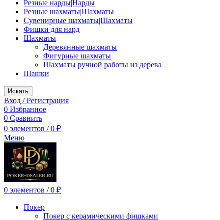
Резные нарды|Нарды
Резные шахматы|Шахматы
Сувенирные шахматы|Шахматы
Фишки для нард
Шахматы
Деревянные шахматы
Фигурные шахматы
Шахматы ручной работы из дерева
Шашки
Искать
Вход / Регистрация
0
Избранное
0
Сравнить
0
элементов
/
0
₽
Меню
0
элементов
/
0
₽
Покер
Покер с керамическими фишками