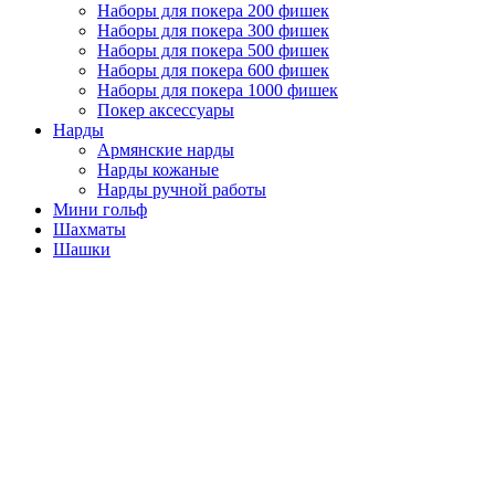
Наборы для покера 200 фишек
Наборы для покера 300 фишек
Наборы для покера 500 фишек
Наборы для покера 600 фишек
Наборы для покера 1000 фишек
Покер аксессуары
Нарды
Армянские нарды
Нарды кожаные
Нарды ручной работы
Мини гольф
Шахматы
Шашки