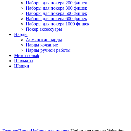
Наборы для покера 200 фишек
Наборы для покера 300 фишек
Наборы для покера 500 фишек
Наборы для покера 600 фишек
Наборы для покера 1000 фишек
Покер аксессуары
Нарды
Армянские нарды
Нарды кожаные
Нарды ручной работы
Мини гольф
Шахматы
Шашки
Нажмите, чтобы увеличить
Главная
Покер
Наборы для покера
Набор для покера Valentino