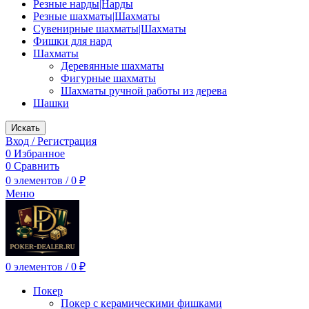
Резные нарды|Нарды
Резные шахматы|Шахматы
Сувенирные шахматы|Шахматы
Фишки для нард
Шахматы
Деревянные шахматы
Фигурные шахматы
Шахматы ручной работы из дерева
Шашки
Искать
Вход / Регистрация
0
Избранное
0
Сравнить
0
элементов
/
0
₽
Меню
0
элементов
/
0
₽
Покер
Покер с керамическими фишками