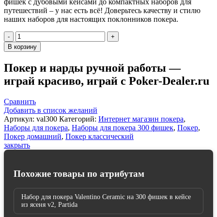
фишек с дубовыми кейсами до компактных наборов для
путешествий – у нас есть всё! Доверьтесь качеству и стилю
наших наборов для настоящих поклонников покера.
Количество
товара
В корзину
Набор
для
Покер и нарды ручной работы —
покера
играй красиво, играй с Poker-Dealer.ru
Valentino
Poker
Room
Сравнить
Ceramic
Добавить в список желаний
на
Артикул:
val300
Категорий:
Интернет магазин покера
,
300
Наборы для покера
,
Наборы для покера 300 фишек
,
Покер
,
фишек
Покер домашний
,
Покер классический
закрыть
Похожие товары по атрибутам
Набор для покера Valentino Ceramic на 300 фишек в кейсе
из ясеня v2, Partida