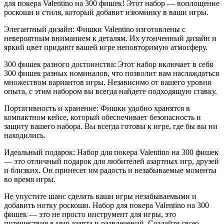
для покера Valentino на 300 фишек! Этот набор — воплощение
роскоши и стиля, который добавит изюминку в ваши игры.
Элегантный дизайн: Фишки Valentino изготовлены с
невероятным вниманием к деталям. Их утонченный дизайн и
яркий цвет придают вашей игре неповторимую атмосферу.
300 фишек разного достоинства: Этот набор включает в себя
300 фишек разных номиналов, что позволит вам наслаждаться
множеством вариантов игры. Независимо от вашего уровня
опыта, с этим набором вы всегда найдете подходящую ставку.
Портативность и хранение: Фишки удобно хранятся в
компактном кейсе, который обеспечивает безопасность и
защиту вашего набора. Вы всегда готовы к игре, где бы вы ни
находились.
Идеальный подарок: Набор для покера Valentino на 300 фишек
— это отличный подарок для любителей азартных игр, друзей
и близких. Он принесет им радость и незабываемые моменты
во время игры.
Не упустите шанс сделать ваши игры незабываемыми и
добавить нотку роскоши. Набор для покера Valentino на 300
фишек — это не просто инструмент для игры, это
путешествие в мир азарта и развлечений. Создайте свою