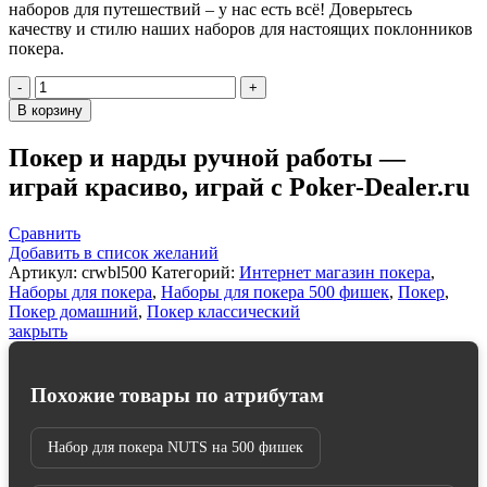
наборов для путешествий – у нас есть всё! Доверьтесь
качеству и стилю наших наборов для настоящих поклонников
покера.
Количество
товара
В корзину
Набор
для
Покер и нарды ручной работы —
покера
играй красиво, играй с Poker-Dealer.ru
Black
Crown
на
Сравнить
500
Добавить в список желаний
фишек
Артикул:
crwbl500
Категорий:
Интернет магазин покера
,
Наборы для покера
,
Наборы для покера 500 фишек
,
Покер
,
Покер домашний
,
Покер классический
закрыть
Похожие товары по атрибутам
Набор для покера NUTS на 500 фишек