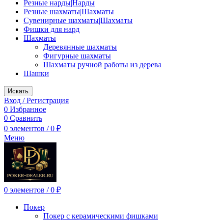
Резные нарды|Нарды
Резные шахматы|Шахматы
Сувенирные шахматы|Шахматы
Фишки для нард
Шахматы
Деревянные шахматы
Фигурные шахматы
Шахматы ручной работы из дерева
Шашки
Искать
Вход / Регистрация
0
Избранное
0
Сравнить
0
элементов
/
0
₽
Меню
0
элементов
/
0
₽
Покер
Покер с керамическими фишками