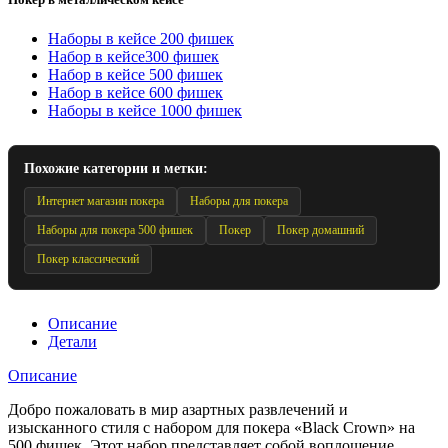
Наборы в кейсе 200 фишек
Набор в кейсе300 фишек
Набор в кейсе 500 фишек
Набор в кейсе 600 фишек
Наборы в кейсе 1000 фишек
Похожие категории и метки:
Интернет магазин покера
Наборы для покера
Наборы для покера 500 фишек
Покер
Покер домашний
Покер классический
Описание
Детали
Описание
Добро пожаловать в мир азартных развлечений и
изысканного стиля с набором для покера «Black Crown» на
500 фишек. Этот набор представляет собой воплощение