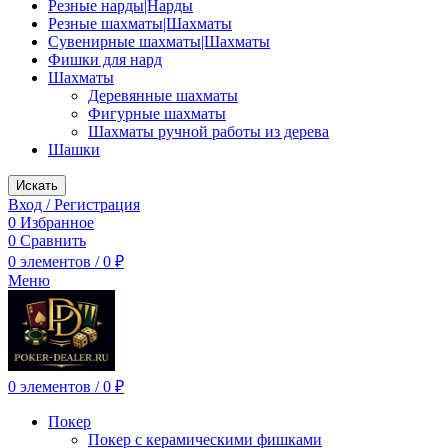
Резные нарды|Нарды
Резные шахматы|Шахматы
Сувенирные шахматы|Шахматы
Фишки для нард
Шахматы
Деревянные шахматы
Фигурные шахматы
Шахматы ручной работы из дерева
Шашки
Искать
Вход / Регистрация
0
Избранное
0
Сравнить
0
элементов
/
0
₽
Меню
0
элементов
/
0
₽
Покер
Покер с керамическими фишками