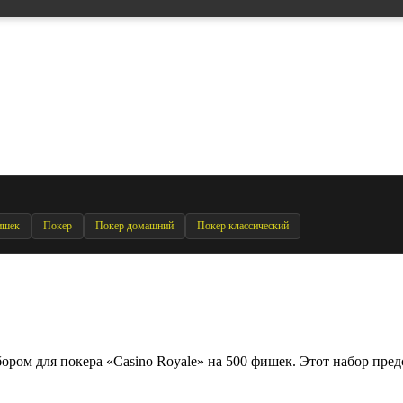
ишек
Покер
Покер домашний
Покер классический
ром для покера «Casino Royale» на 500 фишек. Этот набор предс