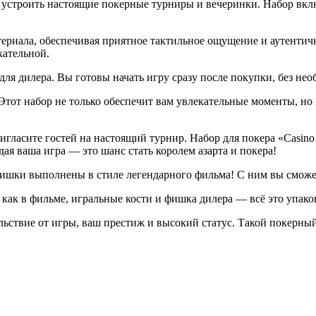
бы устроить настоящие покерные турниры и вечеринки. Набор вкл
риала, обеспечивая приятное тактильное ощущение и аутентичн
кательной.
ля дилера. Вы готовы начать игру сразу после покупки, без не
 Этот набор не только обеспечит вам увлекательные моменты, н
гласите гостей на настоящий турнир. Набор для покера «Casino
ая ваша игра — это шанс стать королем азарта и покера!
ишки выполнены в стиле легендарного фильма! С ним вы сможет
как в фильме, игральные кости и фишка дилера — всё это упако
льствие от игры, ваш престиж и высокий статус. Такой покерн