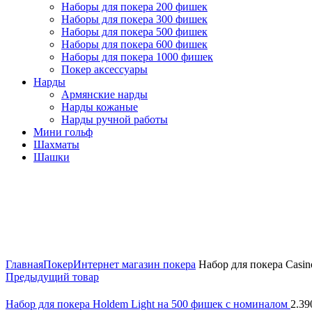
Наборы для покера 200 фишек
Наборы для покера 300 фишек
Наборы для покера 500 фишек
Наборы для покера 600 фишек
Наборы для покера 1000 фишек
Покер аксессуары
Нарды
Армянские нарды
Нарды кожаные
Нарды ручной работы
Мини гольф
Шахматы
Шашки
Нажмите, чтобы увеличить
Главная
Покер
Интернет магазин покера
Набор для покера Casin
Предыдущий товар
Набор для покера Holdem Light на 500 фишек с номиналом
2.3