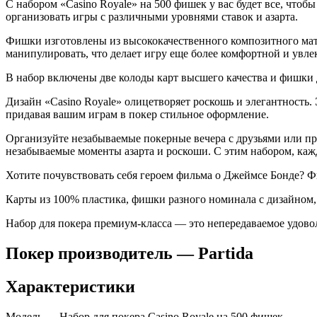
С набором «Casino Royale» на 500 фишек у вас будет все, что
организовать игры с различными уровнями ставок и азарта.
Фишки изготовлены из высококачественного композитного мате
манипулировать, что делает игру еще более комфортной и увле
В набор включены две колоды карт высшего качества и фишки д
Дизайн «Casino Royale» олицетворяет роскошь и элегантность.
придавая вашим играм в покер стильное оформление.
Организуйте незабываемые покерные вечера с друзьями или при
незабываемые моменты азарта и роскоши. С этим набором, кажд
Хотите почувствовать себя героем фильма о Джеймсе Бонде? Ф
Карты из 100% пластика, фишки разного номинала с дизайном, 
Набор для покера премиум-класса — это непередаваемое удово
Покер производитель — Partida
Характеристики
Модель — Набор для покера Casino Royale на 500 фишек