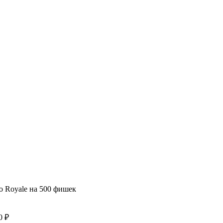
o Royale на 500 фишек
90
₽