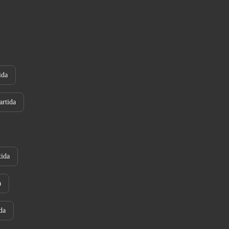
ida
rtida
tida
a
da