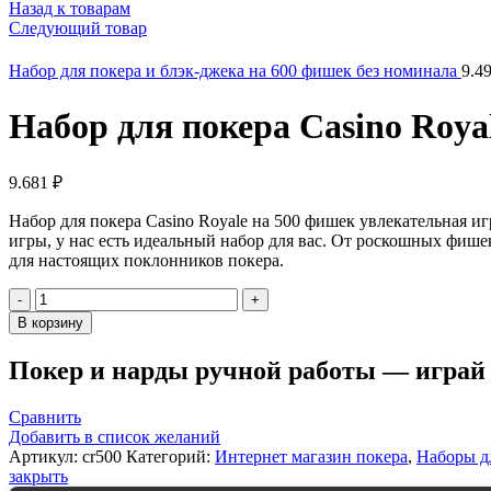
Назад к товарам
Следующий товар
Набор для покера и блэк-джека на 600 фишек без номинала
9.4
Набор для покера Casino Roya
9.681
₽
Набор для покера Casino Royale на 500 фишек увлекательная иг
игры, у нас есть идеальный набор для вас. От роскошных фише
для настоящих поклонников покера.
Количество
товара
В корзину
Набор
для
Покер и нарды ручной работы — играй к
покера
Casino
Royale
Сравнить
на
Добавить в список желаний
500
Артикул:
cr500
Категорий:
Интернет магазин покера
,
Наборы д
фишек
закрыть