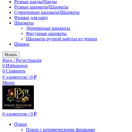
Резные нарды|Нарды
Резные шахматы|Шахматы
Сувенирные шахматы|Шахматы
Фишки для нард
Шахматы
Деревянные шахматы
Фигурные шахматы
Шахматы ручной работы из дерева
Шашки
Искать
Вход / Регистрация
0
Избранное
0
Сравнить
0
элементов
/
0
₽
Меню
0
элементов
/
0
₽
Покер
Покер с керамическими фишками