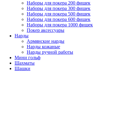
Наборы для покера 200 фишек
Наборы для покера 300 фишек
Наборы для покера 500 фишек
Наборы для покера 600 фишек
Наборы для покера 1000 фишек
Покер аксессуары
Нарды
Армянские нарды
Нарды кожаные
Нарды ручной работы
Мини гольф
Шахматы
Шашки