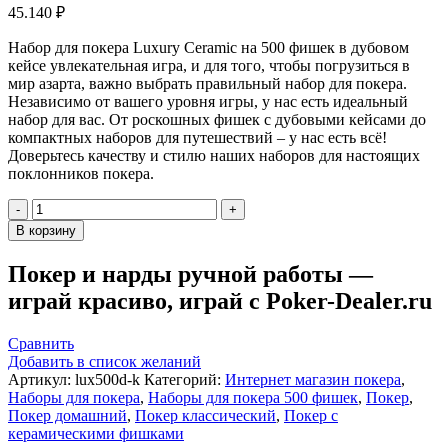
45.140
₽
Набор для покера Luxury Ceramic на 500 фишек в дубовом
кейсе увлекательная игра, и для того, чтобы погрузиться в
мир азарта, важно выбрать правильный набор для покера.
Независимо от вашего уровня игры, у нас есть идеальный
набор для вас. От роскошных фишек с дубовыми кейсами до
компактных наборов для путешествий – у нас есть всё!
Доверьтесь качеству и стилю наших наборов для настоящих
поклонников покера.
Количество
товара
В корзину
Набор
для
Покер и нарды ручной работы —
покера
играй красиво, играй с Poker-Dealer.ru
Luxury
Ceramic
на
Сравнить
500
Добавить в список желаний
фишек
Артикул:
lux500d-k
Категорий:
Интернет магазин покера
,
в
Наборы для покера
,
Наборы для покера 500 фишек
,
Покер
,
дубовом
Покер домашний
,
Покер классический
,
Покер с
кейсе,
керамическими фишками
Partida