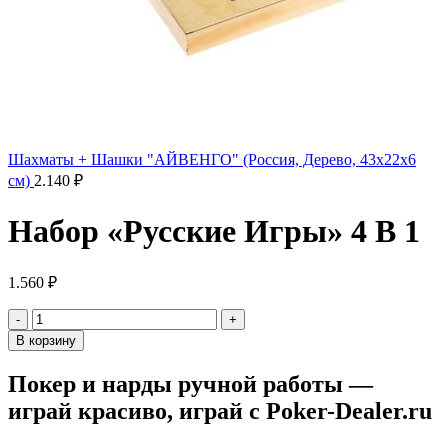
Шахматы + Шашки "АЙВЕНГО" (Россия, Дерево, 43х22х6
см)
2.140
₽
Набор «Русские Игры» 4 В 1
1.560
₽
Количество
товара
В корзину
Набор
"Русские
Покер и нарды ручной работы —
Игры"
играй красиво, играй с Poker-Dealer.ru
4
В
1