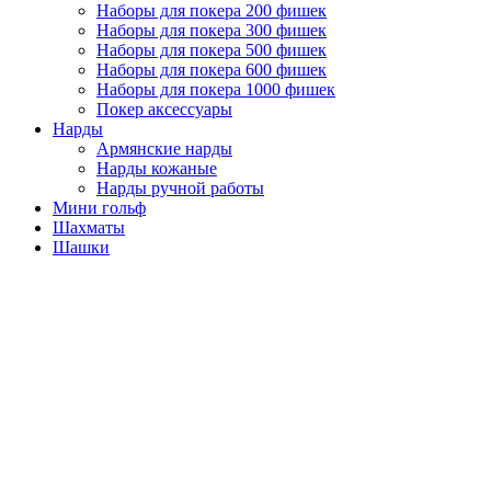
Наборы для покера 200 фишек
Наборы для покера 300 фишек
Наборы для покера 500 фишек
Наборы для покера 600 фишек
Наборы для покера 1000 фишек
Покер аксессуары
Нарды
Армянские нарды
Нарды кожаные
Нарды ручной работы
Мини гольф
Шахматы
Шашки