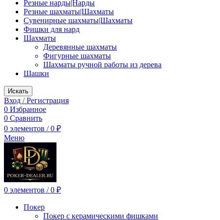
Резные нарды|Нарды
Резные шахматы|Шахматы
Сувенирные шахматы|Шахматы
Фишки для нард
Шахматы
Деревянные шахматы
Фигурные шахматы
Шахматы ручной работы из дерева
Шашки
Искать
Вход / Регистрация
0
Избранное
0
Сравнить
0
элементов
/
0
₽
Меню
0
элементов
/
0
₽
Покер
Покер с керамическими фишками