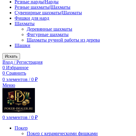
Резные нарды|Нарды
Резные шахматы|Шахматы
Сувенирные шахматы|Шахматы
Фишки для нард
Шахматы
Деревянные шахматы
Фигурные шахматы
Шахматы ручной работы из дерева
Шашки
Искать
Вход / Регистрация
0
Избранное
0
Сравнить
0
элементов
/
0
₽
Меню
0
элементов
/
0
₽
Покер
Покер с керамическими фишками