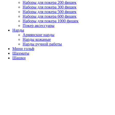
Наборы для покера 200 фишек
Наборы для покера 300 фишек
Наборы для покера 500 фишек
Наборы для покера 600 фишек
Наборы для покера 1000 фишек
Покер аксессуары
Нарды
Армянские нарды
Нарды кожаные
Нарды ручной работы
Мини гольф
Шахматы
Шашки