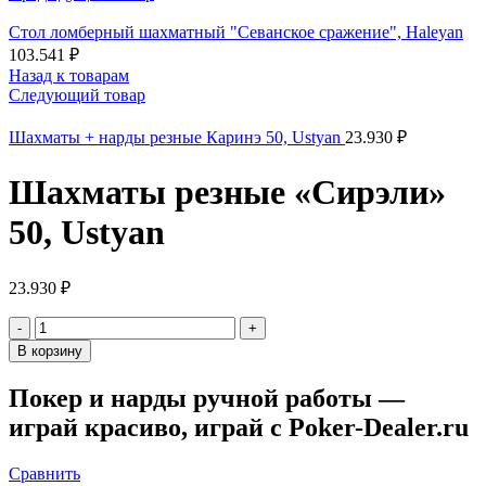
Стол ломберный шахматный "Севанское сражение", Haleyan
103.541
₽
Назад к товарам
Следующий товар
Шахматы + нарды резные Каринэ 50, Ustyan
23.930
₽
Шахматы резные «Сирэли»
50, Ustyan
23.930
₽
Количество
товара
В корзину
Шахматы
резные
Покер и нарды ручной работы —
"Сирэли"
играй красиво, играй с Poker-Dealer.ru
50,
Ustyan
Сравнить