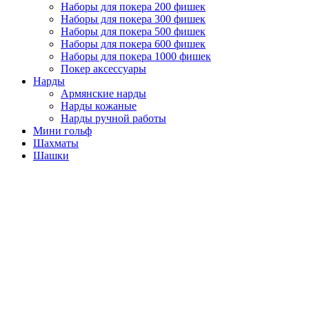
Наборы для покера 200 фишек
Наборы для покера 300 фишек
Наборы для покера 500 фишек
Наборы для покера 600 фишек
Наборы для покера 1000 фишек
Покер аксессуары
Нарды
Армянские нарды
Нарды кожаные
Нарды ручной работы
Мини гольф
Шахматы
Шашки