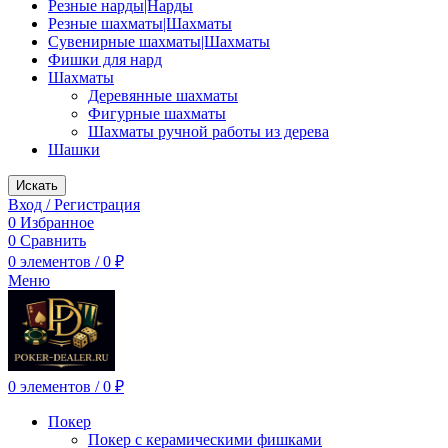
Резные нарды|Нарды
Резные шахматы|Шахматы
Сувенирные шахматы|Шахматы
Фишки для нард
Шахматы
Деревянные шахматы
Фигурные шахматы
Шахматы ручной работы из дерева
Шашки
Искать
Вход / Регистрация
0
Избранное
0
Сравнить
0
элементов
/
0
₽
Меню
0
элементов
/
0
₽
Покер
Покер с керамическими фишками