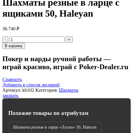
Шахматы резные в ларце с
ящиками 50, Haleyan
36.740
₽
Количество
товара
В корзину
Шахматы
резные
Покер и нарды ручной работы —
в
играй красиво, играй с Poker-Dealer.ru
ларце
с
ящиками
Сравнить
50,
Добавить в список желаний
Haleyan
Артикул:
kh102
Категория:
Шахматы
закрыть
Похожие товары по атрибутам
Шахматы резные в ларце «Лусин» 50, Haleyan