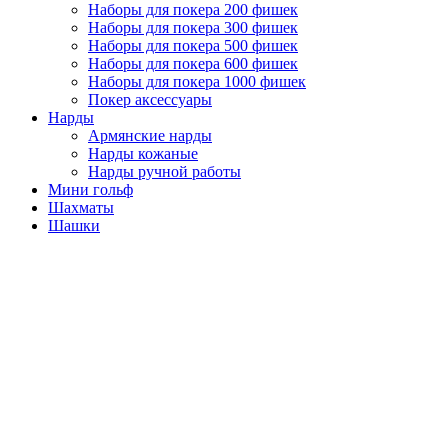
Наборы для покера 200 фишек
Наборы для покера 300 фишек
Наборы для покера 500 фишек
Наборы для покера 600 фишек
Наборы для покера 1000 фишек
Покер аксессуары
Нарды
Армянские нарды
Нарды кожаные
Нарды ручной работы
Мини гольф
Шахматы
Шашки