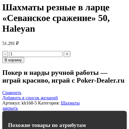
Шахматы резные в ларце
«Севанское сражение» 50,
Haleyan
51.291
₽
Количество
товара
В корзину
Шахматы
резные
Покер и нарды ручной работы —
в
играй красиво, играй с Poker-Dealer.ru
ларце
"Севанское
сражение"
Сравнить
50,
Добавить в список желаний
Haleyan
Артикул:
kh168-5
Категория:
Шахматы
закрыть
Похожие товары по атрибутам