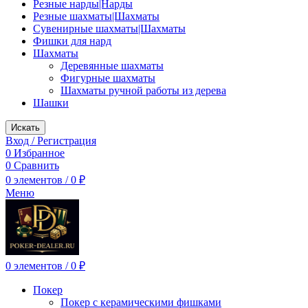
Резные нарды|Нарды
Резные шахматы|Шахматы
Сувенирные шахматы|Шахматы
Фишки для нард
Шахматы
Деревянные шахматы
Фигурные шахматы
Шахматы ручной работы из дерева
Шашки
Искать
Вход / Регистрация
0
Избранное
0
Сравнить
0
элементов
/
0
₽
Меню
0
элементов
/
0
₽
Покер
Покер с керамическими фишками