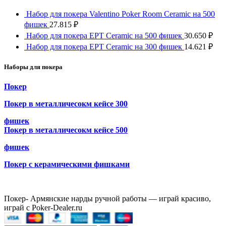
Набор для покера Valentino Poker Room Ceramic на 500
фишек
27.815
₽
Набор для покера EPT Ceramic на 500 фишек
30.650
₽
Набор для покера EPT Ceramic на 300 фишек
14.621
₽
Наборы для покера
Покер
Покер в металличесокм кейсе 300
фишек
Покер в металличесокм кейсе 500
фишек
Покер с керамическими фишками
Покер- Армянские нарды ручной работы — играй красиво,
играй с Poker-Dealer.ru