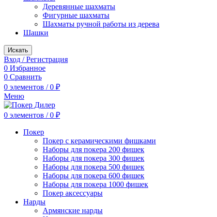
Деревянные шахматы
Фигурные шахматы
Шахматы ручной работы из дерева
Шашки
Искать
Вход / Регистрация
0
Избранное
0
Сравнить
0
элементов
/
0
₽
Меню
0
элементов
/
0
₽
Покер
Покер с керамическими фишками
Наборы для покера 200 фишек
Наборы для покера 300 фишек
Наборы для покера 500 фишек
Наборы для покера 600 фишек
Наборы для покера 1000 фишек
Покер аксессуары
Нарды
Армянские нарды