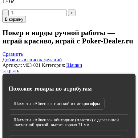
170
₽
Количество
товара
В корзину
Шашки
"Владимирские"
Покер и нарды ручной работы —
пластмассовые
играй красиво, играй с Poker-Dealer.ru
без
поля
Сравнить
Добавить в список желаний
Артикул:
vl03-021
Категория:
Шашки
закрыть
Похожие товары по атрибутам
Шахматы «Айвенго» с доской из микрогофры
Шахматы «Айвенго» обиходные (пластик) с деревянной
шахматной доской, высота короля 71 мм