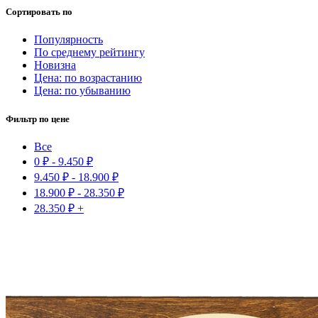
Сортировать по
Популярность
По среднему рейтингу
Новизна
Цена: по возрастанию
Цена: по убыванию
Фильтр по цене
Все
0
₽
-
9.450
₽
9.450
₽
-
18.900
₽
18.900
₽
-
28.350
₽
28.350
₽
+