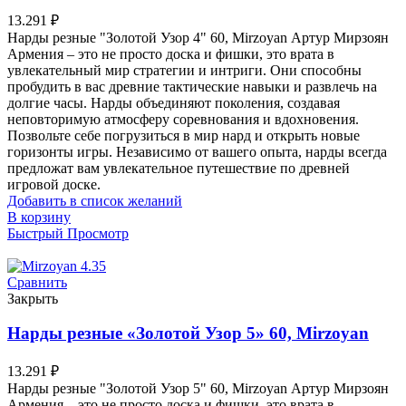
13.291
₽
Нарды резные "Золотой Узор 4" 60, Mirzoyan Артур Мирзоян
Армения – это не просто доска и фишки, это врата в
увлекательный мир стратегии и интриги. Они способны
пробудить в вас древние тактические навыки и развлечь на
долгие часы. Нарды объединяют поколения, создавая
неповторимую атмосферу соревнования и вдохновения.
Позвольте себе погрузиться в мир нард и открыть новые
горизонты игры. Независимо от вашего опыта, нарды всегда
предложат вам увлекательное путешествие по древней
игровой доске.
Добавить в список желаний
В корзину
Быстрый Просмотр
Сравнить
Закрыть
Нарды резные «Золотой Узор 5» 60, Mirzoyan
13.291
₽
Нарды резные "Золотой Узор 5" 60, Mirzoyan Артур Мирзоян
Армения – это не просто доска и фишки, это врата в