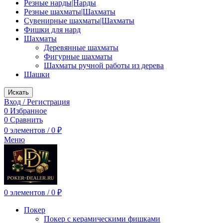
Резные нарды|Нарды
Резные шахматы|Шахматы
Сувенирные шахматы|Шахматы
Фишки для нард
Шахматы
Деревянные шахматы
Фигурные шахматы
Шахматы ручной работы из дерева
Шашки
Искать
Вход / Регистрация
0
Избранное
0
Сравнить
0
элементов
/
0
₽
Меню
0
элементов
/
0
₽
Покер
Покер с керамическими фишками