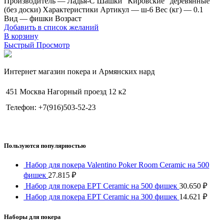
Производитель — Ладья-С Шашки "Кировские" деревянные
(без доски) Характеристики Артикул — ш-6 Вес (кг) — 0.1
Вид — фишки Возраст
Добавить в список желаний
В корзину
Быстрый Просмотр
Интернет магазин покера и Армянских нард
451 Москва Нагорный проезд 12 к2
Телефон: +7(916)503-52-23
Пользуются популярностью
Набор для покера Valentino Poker Room Ceramic на 500
фишек
27.815
₽
Набор для покера EPT Ceramic на 500 фишек
30.650
₽
Набор для покера EPT Ceramic на 300 фишек
14.621
₽
Наборы для покера