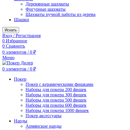
Деревянные шахматы
Фигурные шахматы
Шахматы ручной работы из дерева
Шашки
Искать
Вход / Регистрация
0
Избранное
0
Сравнить
0
элементов
/
0
₽
Меню
0
элементов
/
0
₽
Покер
Покер с керамическими фишками
Наборы для покера 200 фишек
Наборы для покера 300 фишек
Наборы для покера 500 фишек
Наборы для покера 600 фишек
Наборы для покера 1000 фишек
Покер аксессуары
Нарды
Армянские нарды