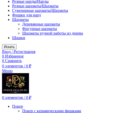
Резные нарды|Нарды
Резные шахматы|Шахматы
Сувенирные шахматы|Шахматы
Фишки для нард
Шахматы
Деревянные шахматы
Фигурные шахматы
Шахматы ручной работы из дерева
Шашки
Искать
Вход / Регистрация
0
Избранное
0
Сравнить
0
элементов
/
0
₽
Меню
0
элементов
/
0
₽
Покер
Покер с керамическими фишками