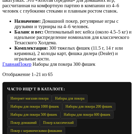
шкатулках. Это «золотая середина» для домашних игр,
рассчитанная на комфортную партию в компании из 4–6
человек с глубокими стеками и плавным ростом ставок.
Назначение:
Домашний покер, регулярные игры с
друзьями и турниры на 4–6 человек.
Баланс и вес:
Оптимальный вес кейса (около 4.5–5 кг) и
идеальное распределение номиналов для классического
Техасского Холдема.
Комплектация:
300 тяжелых фишек (11.5 г, 14 г или
керамика), 2 колоды карт, фишка дилера (Dealer) и
игральные кости.
Главная
Покер
Наборы для покера 300 фишек
Отображение 1–21 из 65
ЧАСТО ИЩУТ В КАТАЛОГЕ:
Интернет магазин покера
Наборы для покера
Наборы для покера 1000 фишек
Наборы для покера 200 фишек
Наборы для покера 500 фишек
Наборы для покера 600 фишек
Покер домашний
Покер классический
Покер с керамическими фишками