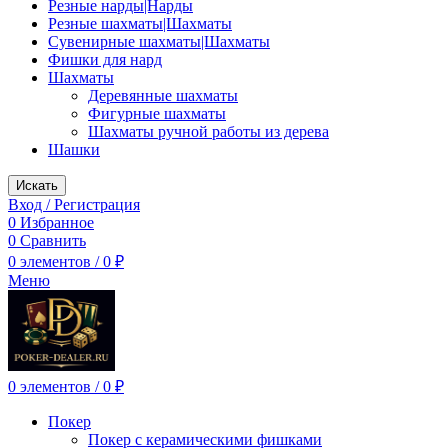
Резные нарды|Нарды
Резные шахматы|Шахматы
Сувенирные шахматы|Шахматы
Фишки для нард
Шахматы
Деревянные шахматы
Фигурные шахматы
Шахматы ручной работы из дерева
Шашки
Искать
Вход / Регистрация
0
Избранное
0
Сравнить
0
элементов
/
0
₽
Меню
0
элементов
/
0
₽
Покер
Покер с керамическими фишками