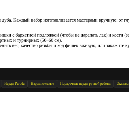
и дуба. Каждый набор изготавливается мастерами вручную: от г
шки с бархатной подложкой (чтобы не царапать лак) и кости (з
ртных и турнирных (50–60 см).
нить вес, качество резьбы и ход фишек вживую, или закажите ку
Нарды Partida
Нарды кожаные
Подарочные нарды ручной работы
Эксклю