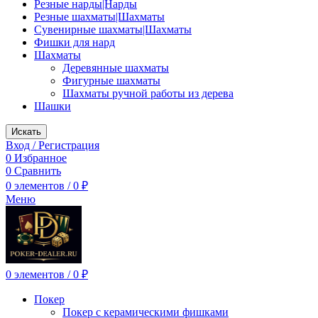
Резные нарды|Нарды
Резные шахматы|Шахматы
Сувенирные шахматы|Шахматы
Фишки для нард
Шахматы
Деревянные шахматы
Фигурные шахматы
Шахматы ручной работы из дерева
Шашки
Искать
Вход / Регистрация
0
Избранное
0
Сравнить
0
элементов
/
0
₽
Меню
0
элементов
/
0
₽
Покер
Покер с керамическими фишками