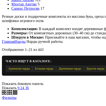
Мхитар Аветян
5
Саркис Петросян
17
Резные доски и подарочные комплекты из массива бука, ореха 
шлифовки игрового поля.
Комплектация:
В каждый комплект входят деревянные фи
Размеры:
От компактных дорожных (30–40 см) до станда
Шоурум в Москве:
Приезжайте в наш магазин, чтобы оце
Главная
Нарды
Нарды ручной работы
Отображение 1–21 из 443
ЧАСТО ИЩУТ В КАТАЛОГЕ:
Армянские нарды
Большие нарды
Деревянные нарды
Дорогие нарды
Показать боковую панель
Показать
9
24
36
Фильтры