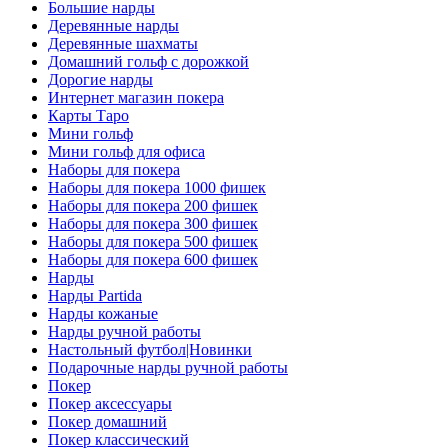
Большие нарды
Деревянные нарды
Деревянные шахматы
Домашний гольф с дорожкой
Дорогие нарды
Интернет магазин покера
Карты Таро
Мини гольф
Мини гольф для офиса
Наборы для покера
Наборы для покера 1000 фишек
Наборы для покера 200 фишек
Наборы для покера 300 фишек
Наборы для покера 500 фишек
Наборы для покера 600 фишек
Нарды
Нарды Partida
Нарды кожаные
Нарды ручной работы
Настольный футбол|Новинки
Подарочные нарды ручной работы
Покер
Покер аксессуары
Покер домашний
Покер классический