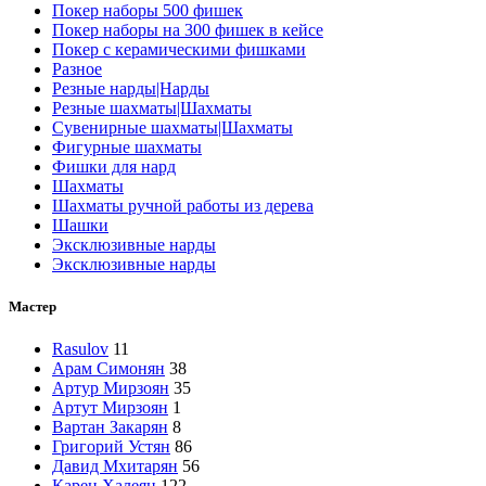
Покер наборы 500 фишек
Покер наборы на 300 фишек в кейсе
Покер с керамическими фишками
Разное
Резные нарды|Нарды
Резные шахматы|Шахматы
Сувенирные шахматы|Шахматы
Фигурные шахматы
Фишки для нард
Шахматы
Шахматы ручной работы из дерева
Шашки
Эксклюзивные нарды
Эксклюзивные нарды
Мастер
Rasulov
11
Арам Симонян
38
Артур Мирзоян
35
Артут Мирзоян
1
Вартан Закарян
8
Григорий Устян
86
Давид Мхитарян
56
Карен Халеян
122