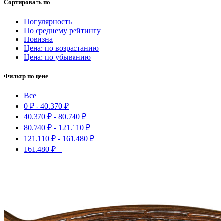
Сортировать по
Популярность
По среднему рейтингу
Новизна
Цена: по возрастанию
Цена: по убыванию
Фильтр по цене
Все
0
₽
-
40.370
₽
40.370
₽
-
80.740
₽
80.740
₽
-
121.110
₽
121.110
₽
-
161.480
₽
161.480
₽
+