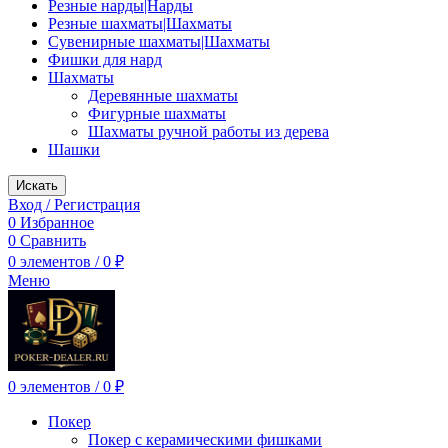
Резные нарды|Нарды
Резные шахматы|Шахматы
Сувенирные шахматы|Шахматы
Фишки для нард
Шахматы
Деревянные шахматы
Фигурные шахматы
Шахматы ручной работы из дерева
Шашки
Искать
Вход / Регистрация
0
Избранное
0
Сравнить
0
элементов
/
0
₽
Меню
0
элементов
/
0
₽
Покер
Покер с керамическими фишками