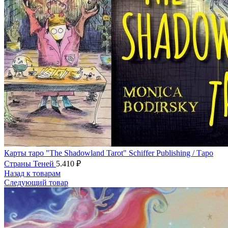
Карты таро "The Shadowland Tarot" Schiffer Publishing / Таро
Страны Теней
5.410
₽
Назад к товарам
Следующий товар