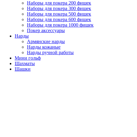
Наборы для покера 200 фишек
Наборы для покера 300 фишек
Наборы для покера 500 фишек
Наборы для покера 600 фишек
Наборы для покера 1000 фишек
Покер аксессуары
Нарды
Армянские нарды
Нарды кожаные
Нарды ручной работы
Мини гольф
Шахматы
Шашки