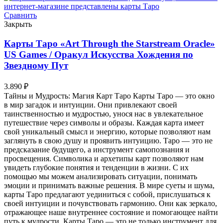
Сравнить
Закрыть
Карты Таро «Art Through the Starstream Oracle»
US Games / Оракул Искусства Хождения по
Звездному Пут
3.890
₽
Тайны и Мудрость: Магия Карт Таро Карты Таро — это окно
в мир загадок и интуиции. Они привлекают своей
таинственностью и мудростью, унося нас в увлекательное
путешествие через символы и образы. Каждая карта имеет
свой уникальный смысл и энергию, которые позволяют нам
заглянуть в свою душу и проявить интуицию. Таро — это не
предсказание будущего, а инструмент самопознания и
просвещения. Символика и архетипы карт позволяют нам
увидеть глубокие понятия и тенденции в жизни. С их
помощью мы можем анализировать ситуации, понимать
эмоции и принимать важные решения. В мире суеты и шума,
карты Таро предлагают уединиться с собой, прислушаться к
своей интуиции и почувствовать гармонию. Они как зеркало,
отражающее наше внутреннее состояние и помогающее найти
путь к мудрости. Карты Таро — это не только инструмент для