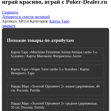
играй красиво, играй с Poker-Dealer.ru
Sophia
the
Goddess
Сравнить
Tarot"
Добавить в список желаний
Schiffer
Артикул:
SP114
Категория:
Карты Таро
Publishing
закрыть
/
Пистис
София
Похожие товары по атрибутам
богиня
Таро
Карты Таро «Minchiate Fiorentine Anima Antiqua cards» Lo
Scarabeo / Карты Минчиате Фиорентина Антиг
Карты Таро «Vesper Tarot cards» Lo Scarabeo / Карты
Вечернего Таро
Нарды Марс «Золотой Орнамент 2» малые (деревянные, 40
см, Россия), Partida
Нарды Марс «Золотой Орнамент 2» средние (деревянные,
50 см, Россия), Partida