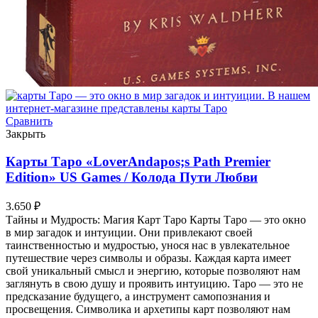
Сравнить
Закрыть
Карты Таро «LoverAndapos;s Path Premier
Edition» US Games / Колода Пути Любви
3.650
₽
Тайны и Мудрость: Магия Карт Таро Карты Таро — это окно
в мир загадок и интуиции. Они привлекают своей
таинственностью и мудростью, унося нас в увлекательное
путешествие через символы и образы. Каждая карта имеет
свой уникальный смысл и энергию, которые позволяют нам
заглянуть в свою душу и проявить интуицию. Таро — это не
предсказание будущего, а инструмент самопознания и
просвещения. Символика и архетипы карт позволяют нам