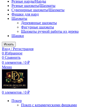
Резные нарды|Нарды
Резные шахматы|Шахматы
Сувенирные шахматы|Шахматы
Фишки для нард
Шахматы
Деревянные шахматы
Фигурные шахматы
Шахматы ручной работы из дерева
Шашки
Искать
Вход / Регистрация
0
Избранное
0
Сравнить
0
элементов
/
0
₽
Меню
0
элементов
/
0
₽
Покер
Покер с керамическими фишками