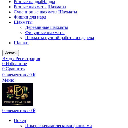
Резные нарды|Нарды
Резные шахматы|Шахматы
Сувенирные шахматы|Шахматы
Фишки для нард
Шахматы
Деревянные шахматы
Фигурные шахматы
Шахматы ручной работы из дерева
Шашки
Искать
Вход / Регистрация
0
Избранное
0
Сравнить
0
элементов
/
0
₽
Меню
0
элементов
/
0
₽
Покер
Покер с керамическими фишками