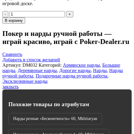
игровой доске.
Количество
товара
В корзину
Нарды
резные
Покер и нарды ручной работы —
"Армянский
играй красиво, играй с Poker-Dealer.ru
узор
2",
Mkhitaryan
Сравнить
Добавить в список желаний
Артикул:
DM032
Категорий:
Армянские нарды
,
Большие
нарды
,
Деревянные нарды
,
Дорогие нарды
,
Нарды
,
Нарды
ручной работы
,
Подарочные нарды ручной работы
,
Эксклюзивные нарды
закрыть
Похожие товары по атрибутам
Нарды резные «Бесконечность» 60, Mkhitaryan