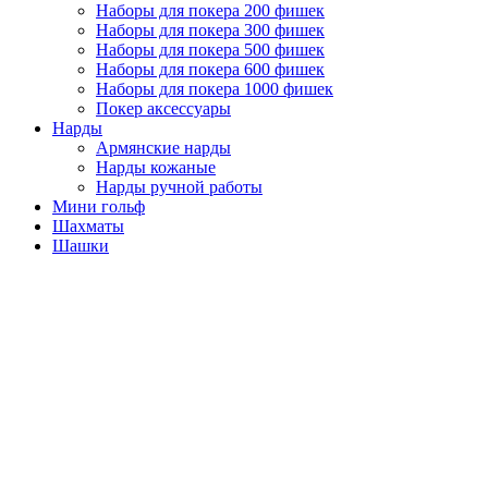
Наборы для покера 200 фишек
Наборы для покера 300 фишек
Наборы для покера 500 фишек
Наборы для покера 600 фишек
Наборы для покера 1000 фишек
Покер аксессуары
Нарды
Армянские нарды
Нарды кожаные
Нарды ручной работы
Мини гольф
Шахматы
Шашки