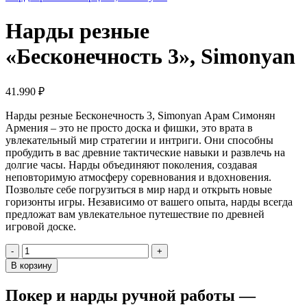
Нарды резные
«Бесконечность 3», Simonyan
41.990
₽
Нарды резные Бесконечность 3, Simonyan Арам Симонян
Армения – это не просто доска и фишки, это врата в
увлекательный мир стратегии и интриги. Они способны
пробудить в вас древние тактические навыки и развлечь на
долгие часы. Нарды объединяют поколения, создавая
неповторимую атмосферу соревнования и вдохновения.
Позвольте себе погрузиться в мир нард и открыть новые
горизонты игры. Независимо от вашего опыта, нарды всегда
предложат вам увлекательное путешествие по древней
игровой доске.
Количество
товара
В корзину
Нарды
резные
Покер и нарды ручной работы —
"Бесконечность