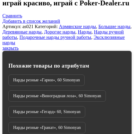
играй красиво, играй с Poker-Dealer.ru
3",
Simonyan
Сравнить
Добавить в список желаний
Артикул:
as021
Категорий:
Армянские нарды
,
Большие нарды
,
Деревянные нарды
,
Дорогие нарды
,
Нарды
,
Нарды ручной
работы
,
Подарочные нарды ручной работы
,
Эксклюзивные
нарды
закрыть
Похожие товары по атрибутам
Нарды резные «Гарни», 60 Simonyan
Нарды резные «Виноградная лоза», 60 Simonyan
Нарды резные «Гегард» 60, Simonyan
Нарды резные «Гранат», 60 Simonyan