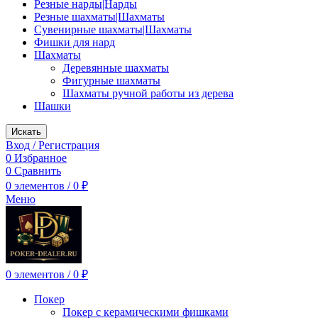
Резные нарды|Нарды
Резные шахматы|Шахматы
Сувенирные шахматы|Шахматы
Фишки для нард
Шахматы
Деревянные шахматы
Фигурные шахматы
Шахматы ручной работы из дерева
Шашки
Искать
Вход / Регистрация
0
Избранное
0
Сравнить
0
элементов
/
0
₽
Меню
0
элементов
/
0
₽
Покер
Покер с керамическими фишками