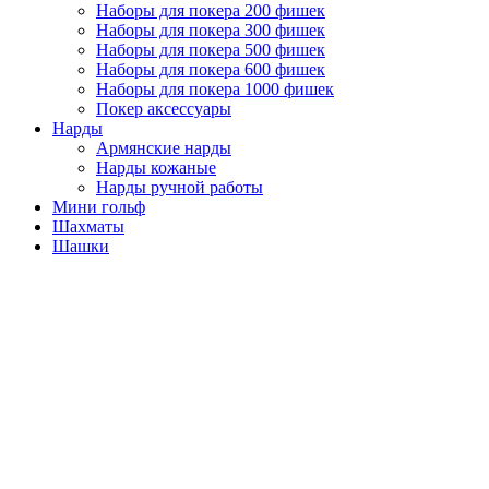
Наборы для покера 200 фишек
Наборы для покера 300 фишек
Наборы для покера 500 фишек
Наборы для покера 600 фишек
Наборы для покера 1000 фишек
Покер аксессуары
Нарды
Армянские нарды
Нарды кожаные
Нарды ручной работы
Мини гольф
Шахматы
Шашки