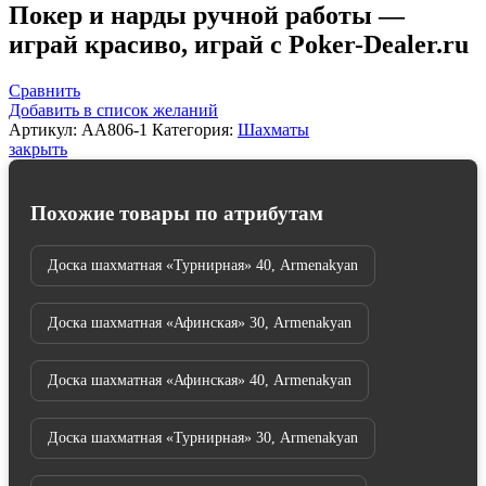
фигуры
Покер и нарды ручной работы —
"Стейниц"
играй красиво, играй с Poker-Dealer.ru
большие,
Armenakyan
Сравнить
Добавить в список желаний
Артикул:
AA806-1
Категория:
Шахматы
закрыть
Похожие товары по атрибутам
Доска шахматная «Турнирная» 40, Armenakyan
Доска шахматная «Афинская» 30, Armenakyan
Доска шахматная «Афинская» 40, Armenakyan
Доска шахматная «Турнирная» 30, Armenakyan