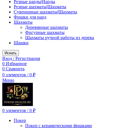
Резные нарды|Нарды
Резные шахматы|Шахматы
Сувенирные шахматы|Шахматы
Фишки для нард
Шахматы
Деревянные шахматы
Фигурные шахматы
Шахматы ручной работы из дерева
Шашки
Искать
Вход / Регистрация
0
Избранное
0
Сравнить
0
элементов
/
0
₽
Меню
0
элементов
/
0
₽
Покер
Покер с керамическими фишками