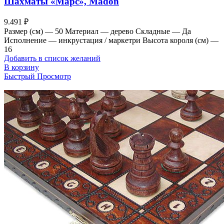
Шахматы «Марс», Madon
9.491
₽
Размер (см) — 50 Материал — дерево Складные — Да
Исполнение — инкрустация / маркетри Высота короля (см) —
16
Добавить в список желаний
В корзину
Быстрый Просмотр