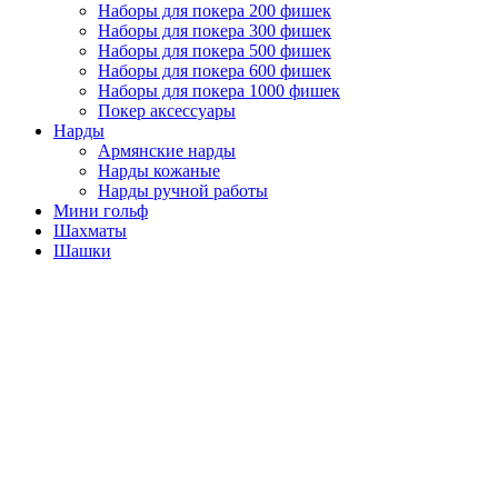
Наборы для покера 200 фишек
Наборы для покера 300 фишек
Наборы для покера 500 фишек
Наборы для покера 600 фишек
Наборы для покера 1000 фишек
Покер аксессуары
Нарды
Армянские нарды
Нарды кожаные
Нарды ручной работы
Мини гольф
Шахматы
Шашки