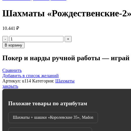
Шахматы «Рождественские-2» 
10.441
₽
Количество
товара
В корзину
Шахматы
"Рождественские-2"
Покер и нарды ручной работы — играй к
48
см,
Madon
Сравнить
(деревянные,
Добавить в список желаний
Польша)
Артикул:
u114
Категория:
Шахматы
закрыть
Похожие товары по атрибутам
Шахматы + шашки «Королевские 35», Madon