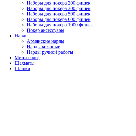
Наборы для покера 200 фишек
Наборы для покера 300 фишек
Наборы для покера 500 фишек
Наборы для покера 600 фишек
Наборы для покера 1000 фишек
Покер аксессуары
Нарды
Армянские нарды
Нарды кожаные
Нарды ручной работы
Мини гольф
Шахматы
Шашки