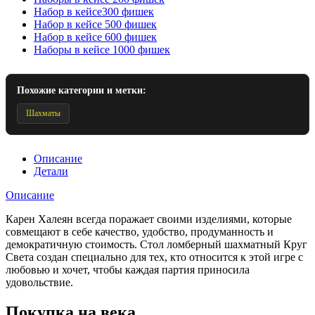
Набор в кейсе300 фишек
Набор в кейсе 500 фишек
Набор в кейсе 600 фишек
Наборы в кейсе 1000 фишек
Похожие категории и метки:
Шахматы
Описание
Детали
Описание
Карен Халеян всегда поражает своими изделиями, которые
совмещают в себе качество, удобство, продуманность и
демократичную стоимость. Стол ломберный шахматный Круг
Света создан специально для тех, кто относится к этой игре с
любовью и хочет, чтобы каждая партия приносила
удовольствие.
Покупка на века