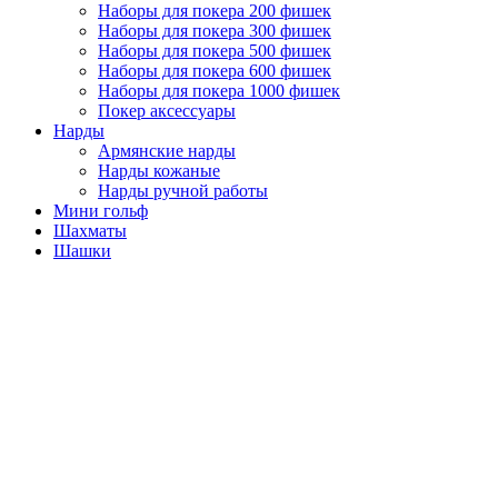
Наборы для покера 200 фишек
Наборы для покера 300 фишек
Наборы для покера 500 фишек
Наборы для покера 600 фишек
Наборы для покера 1000 фишек
Покер аксессуары
Нарды
Армянские нарды
Нарды кожаные
Нарды ручной работы
Мини гольф
Шахматы
Шашки