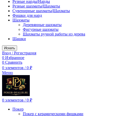
Резные нарды|Нарды
Резные шахматы|Шахматы
Сувенирные шахматы|Шахматы
Фишки для нард
Шахматы
Деревянные шахматы
Фигурные шахматы
Шахматы ручной работы из дерева
Шашки
Искать
Вход / Регистрация
0
Избранное
0
Сравнить
0
элементов
/
0
₽
Меню
0
элементов
/
0
₽
Покер
Покер с керамическими фишками