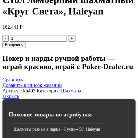
«Круг Света», Haleyan
162.441
₽
Количество
товара
В корзину
Стол
ломберный
Покер и нарды ручной работы —
шахматный
играй красиво, играй с Poker-Dealer.ru
"Круг
Света",
Haleyan
Сравнить
Добавить в список желаний
Артикул:
kh403
Категория:
Шахматы
закрыть
Похожие товары по атрибутам
Шахматы резные в ларце «Лусин» 50, Haleyan