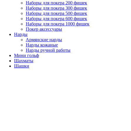
Наборы для покера 200 фишек
Наборы для покера 300 фишек
Наборы для покера 500 фишек
Наборы для покера 600 фишек
Наборы для покера 1000 фишек
Покер аксессуары
Нарды
Армянские нарды
Нарды кожаные
Нарды ручной работы
Мини гольф
Шахматы
Шашки