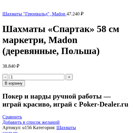
Шахматы "Грюнвальд", Madon
47.240
₽
Шахматы «Спартак» 58 см
маркетри, Madon
(деревянные, Польша)
38.840
₽
Количество
товара
В корзину
Шахматы
"Спартак"
Покер и нарды ручной работы —
58
играй красиво, играй с Poker-Dealer.ru
см
маркетри,
Madon
Сравнить
(деревянные,
Добавить в список желаний
Польша)
Артикул:
u156
Категория:
Шахматы
закрыть