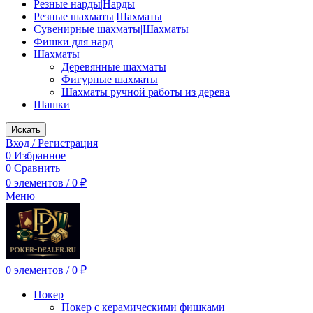
Резные нарды|Нарды
Резные шахматы|Шахматы
Сувенирные шахматы|Шахматы
Фишки для нард
Шахматы
Деревянные шахматы
Фигурные шахматы
Шахматы ручной работы из дерева
Шашки
Искать
Вход / Регистрация
0
Избранное
0
Сравнить
0
элементов
/
0
₽
Меню
0
элементов
/
0
₽
Покер
Покер с керамическими фишками